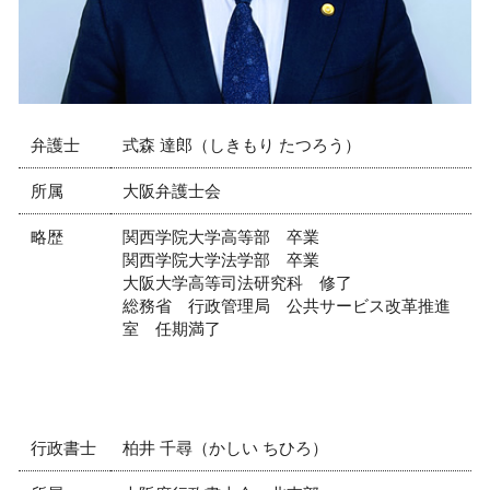
弁護士
式森 達郎（しきもり たつろう）
所属
大阪弁護士会
略歴
関西学院大学高等部 卒業
関西学院大学法学部 卒業
大阪大学高等司法研究科 修了
総務省 行政管理局 公共サービス改革推進
室 任期満了
行政書士
柏井 千尋（かしい ちひろ）