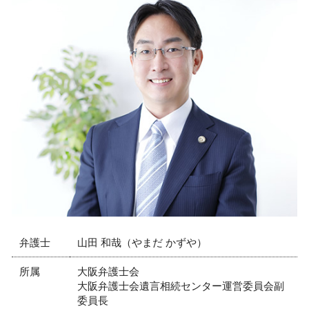
会社 法務
債権回収 弁護士 相談 神戸市
売掛金 払ってくれない
離婚 弁護士 相談 尼崎市
労働問題 示談
顧問弁護士 弁護士 相談 西宮市
内容証明 売掛金 回収
交通事故 弁護士 相談 神戸市
会社 コンプライアンス
交通事故 弁護士 相談 芦屋市
就業規則 変更
リーガルチェック 弁護士 相談 神戸市
リーガルチェック 社内
交通事故 弁護士 相談 尼崎市
労働問題 解決策
顧問弁護士 弁護士 相談 大阪市
リーガルチェック 法務部
顧問弁護士 弁護士 相談 神戸市
債権回収 会社 取立て
交通事故 弁護士 相談 西宮市
リーガルチェック 弁護士 相談 尼崎市
離婚 弁護士 相談 芦屋市
労働問題 弁護士 相談 大阪市
弁護士
山田 和哉（やまだ かずや）
所属
大阪弁護士会
大阪弁護士会遺言相続センター運営委員会副
委員長