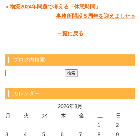
« 物流2024年問題で考える「休憩時間」
事務所開設５周年を迎えました »
一覧に戻る
ブログ内検索
カレンダー
2026年8月
月
火
水
木
金
土
日
1
2
3
4
5
6
7
8
9