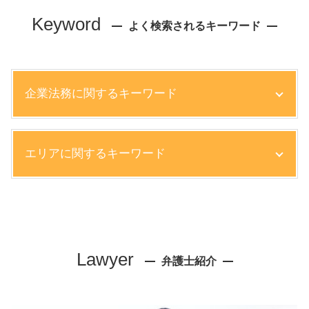
Keyword
よく検索されるキーワード
企業法務に関するキーワード
ハラスメント 職場 対応
エリアに関するキーワード
企業コンプライアンス 弁護士
企業 顧問弁護士とは
社内 法務
不動産トラブル 弁護士 相談 西宮市
会社法 内部統制
債権回収 弁護士 相談 大阪市
コンプライアンス 弁護士
企業法務 弁護士 相談 芦屋市
正社員 解雇 方法
企業法務 弁護士 相談 神戸市
Lawyer
債権回収 法律
弁護士紹介
労働問題 弁護士 相談 神戸市
就業規則 違反
債権回収 弁護士 相談 尼崎市
債権回収の流れ
リーガルチェック 弁護士 相談 大阪市