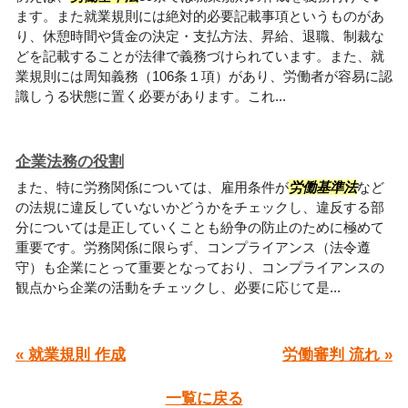
ます。また就業規則には絶対的必要記載事項というものがあ
り、休憩時間や賃金の決定・支払方法、昇給、退職、制裁な
どを記載することが法律で義務づけられています。また、就
業規則には周知義務（106条１項）があり、労働者が容易に認
識しうる状態に置く必要があります。これ...
企業法務の役割
また、特に労務関係については、雇用条件が
労働基準法
など
の法規に違反していないかどうかをチェックし、違反する部
分については是正していくことも紛争の防止のために極めて
重要です。労務関係に限らず、コンプライアンス（法令遵
守）も企業にとって重要となっており、コンプライアンスの
観点から企業の活動をチェックし、必要に応じて是...
« 就業規則 作成
労働審判 流れ »
一覧に戻る