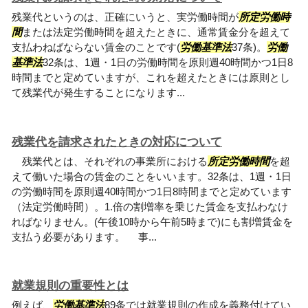
残業代というのは、正確にいうと、実労働時間が
所定労働時
間
または法定労働時間を超えたときに、通常賃金分を超えて
支払わねばならない賃金のことです(
労働基準法
37条)。
労働
基準法
32条は、1週・1日の労働時間を原則週40時間かつ1日8
時間までと定めていますが、これを超えたときには原則とし
て残業代が発生することになります...
残業代を請求されたときの対応について
残業代とは、それぞれの事業所における
所定労働時間
を超
えて働いた場合の賃金のことをいいます。32条は、1週・1日
の労働時間を原則週40時間かつ1日8時間までと定めています
（法定労働時間）。1.倍の割増率を乗じた賃金を支払わなけ
ればなりません。(午後10時から午前5時まで)にも割増賃金を
支払う必要があります。 事...
就業規則の重要性とは
例えば、
労働基準法
89条では就業規則の作成を義務付けてい