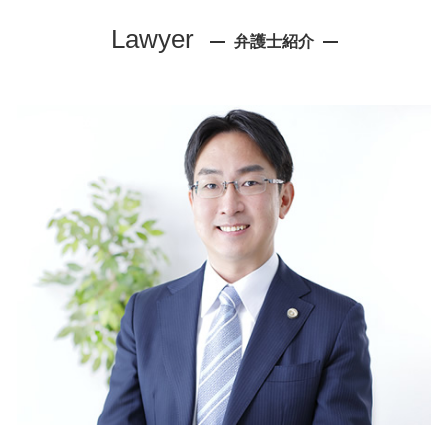
相続 弁護士 相談 西宮市
債権回収 会社 取立て
企業法務 弁護士 相談 西宮市
Lawyer
企業法務 法律事務所
弁護士紹介
労働問題 弁護士 相談 西宮市
株主総会 取締役会
リーガルチェック 弁護士 相談 大阪市
契約書 作成代行
離婚 弁護士 相談 神戸市
就業規則 変更
企業法務 弁護士 相談 神戸市
知的財産権 種類
離婚 弁護士 相談 尼崎市
社内 法務
労働問題 弁護士 相談 神戸市
企業コンプライアンス 弁護士
相続 弁護士 相談 尼崎市
退職 残業代 請求
債権回収 弁護士 相談 西宮市
債権回収 法律事務所
リーガルチェック 弁護士 相談 尼崎市
労働審判 流れ
リーガルチェック 弁護士 相談 神戸市
問題社員 辞めさせ方
顧問弁護士 弁護士 相談 大阪市
売掛金 払ってくれない
労働問題 弁護士 相談 尼崎市
労働基準法 時間外
離婚 弁護士 相談 西宮市
交通事故 弁護士 相談 大阪市
不動産トラブル 弁護士 相談 西宮市
債権回収 弁護士 相談 尼崎市