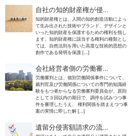
自社の知的財産権が侵...
知的財産権とは、人間の知的創造活動によっ
て生み出された技術やブランド、デザインと
いった知的財産を保護するための権利を指し
ます。知的財産権に該当する権利の種類とし
ては、自然法則を用いた高度な技術的思想の
創作である発明を保護 […]
会社経営者側の労働審...
労働審判とは、個別労働関係事件について、
裁判官及び労働関係についての専門的知識経
験をもつ者からなる労働審判委員会が、原則
として３回以内の期日で、調停を試みつつ事
件を審理したうえ、 権利関係を踏まえつつ事
案の実情に即した解 […]
遺留分侵害額請求の流...