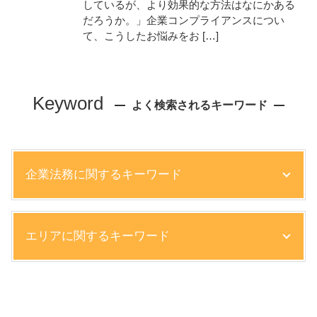
しているが、より効果的な方法はなにかある
だろうか。」企業コンプライアンスについ
て、こうしたお悩みをお […]
Keyword
よく検索されるキーワード
企業法務に関するキーワード
残業代 未払い 罰則
エリアに関するキーワード
問題社員 解雇
中小 企業法務
就業規則 懲戒解雇
債権回収 弁護士 相談 大阪市
知的財産権 侵害 事例
離婚 弁護士 相談 芦屋市
売掛金 取り立て 方法