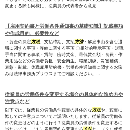
変更する際も同様に、従業員の代表者から意見...
【雇用契約書と労働条件通知書の基礎知識】記載事項
や作成目的、必要性など
・賃金の決定
方法
、支払時期、支払
方法
・解雇事由を含む退
職に関する事項・昇給に関する事項 〇相対的明示事項・退職
手当に関する事項・賞与、臨時賃金、最低賃金額・食費・作
業用品などの労働者負担・安全衛生、職業訓練、災害補償、
表彰・制裁、休職雇用契約書・労働条件通知書に関するお悩
みは法律事務所プリウスまでご相談ください。...
従業員の労働条件を変更する場合の具体的な進め方や
注意点など
以下では、従業員の労働条件変更の具体的な
方法
や、変更に
際しての注意点についてご説明いたします。従業員の労働条
件の変更はどのように行う？従業員の労働条件を変更するに
当たっては、（１）雇用契約を変更する
方法
と、（２）就業