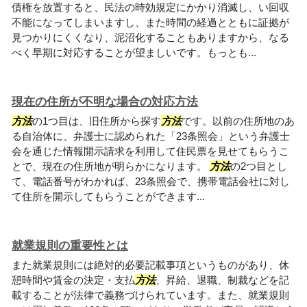
債権を放置すると、民法の時効規定にかかり消滅し、い回収
不能になってしまいますし、また時間の経過とともに証拠が
見つかりにくくなり、泥沼化することもありますから、なる
べく早期に対応することが望ましいです。もっとも...
現在の住所が不明な場合の対応方法
方法
の1つ目は、旧住所から探す
方法
です。以前の住所地のあ
る自治体に、弁護士に認められた「23条照会」という弁護士
会を通じた情報開示請求を利用して住民票を見せてもらうこ
とで、現在の住所地が明らかになります。
方法
の2つ目とし
て、電話番号がわかれば、23条照会で、携帯電話会社に対し
て住所を開示してもらうことができます...
就業規則の重要性とは
また就業規則には絶対的必要記載事項というものがあり、休
憩時間や賃金の決定・支払
方法
、昇給、退職、制裁などを記
載することが法律で義務づけられています。また、就業規則