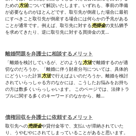
ための
方法
について解説いたします。いずれも、事前の準備
が必要なものがほとんどです。取引先が倒産した場合に最初
にすべきこと取引先が倒産する場合には何らかの予兆がある
ことが通常です。例えば、取引先に対する
売掛金
の支払猶予
を求めてきたり、逆に取引先に対する買掛金の支...
離婚問題を弁護士に相談するメリット
「離婚を検討しているが、どのような
方法
で離婚するのが適
切なのだろうか。「離婚に伴う財産分与については、具体的
にどういった計算
方法
で行えばよいのだろうか。離婚を検討
されていらっしゃる方のなかには、こうしたお悩みをお持ち
の方は数多くいらっしゃいます。 このページでは、法律トラ
ブルに関する多くのキーワードのなかから、離...
債権回収を弁護士に依頼するメリット
取引先への
売掛金
や貸付金等で、支払いが滞納されていた
り、うやむやにされてしまっていることがあると思います。