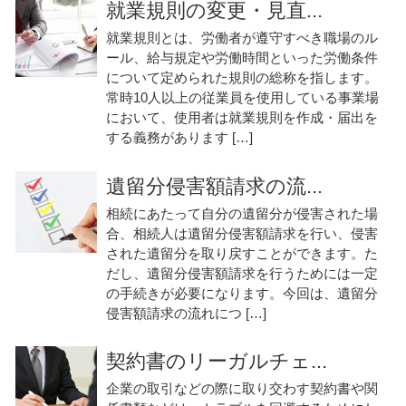
就業規則の変更・見直...
就業規則とは、労働者が遵守すべき職場のル
ール、給与規定や労働時間といった労働条件
について定められた規則の総称を指します。
常時10人以上の従業員を使用している事業場
において、使用者は就業規則を作成・届出を
する義務があります […]
遺留分侵害額請求の流...
相続にあたって自分の遺留分が侵害された場
合、相続人は遺留分侵害額請求を行い、侵害
された遺留分を取り戻すことができます。た
だし、遺留分侵害額請求を行うためには一定
の手続きが必要になります。今回は、遺留分
侵害額請求の流れにつ […]
契約書のリーガルチェ...
企業の取引などの際に取り交わす契約書や関