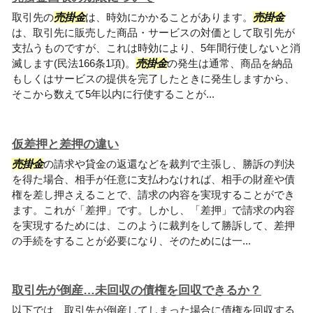
取引先の
売掛金
は、時効にかかることがあります。
売掛金
は、取引先に販売した商品・サービスの対価として取引先が
支払うものですが、これは時効により、5年間行使しないと消
滅します(民法166条1項)。
売掛金
の発生は通常、商品を納品
もしくはサービスの提供を完了したときに発生しますから、
そこから数えて5年以内に行使することが...
仮差押と差押の違い
売掛金
の請求や貸金の返還などを裁判で主張し、勝訴の判決
を得た場合、相手が任意に支払わなければ、相手の財産や債
権を差し押さえることで、請求の内容を実現することができ
ます。これが「差押」です。しかし、「差押」で請求の内容
を実現するためには、このように裁判をして勝訴して、差押
の手続をすることが必要になり、そのためには一...
取引先が倒産…未回収の債権を回収できるか？
以下では、取引先が倒産してしまった場合に債権を回収する