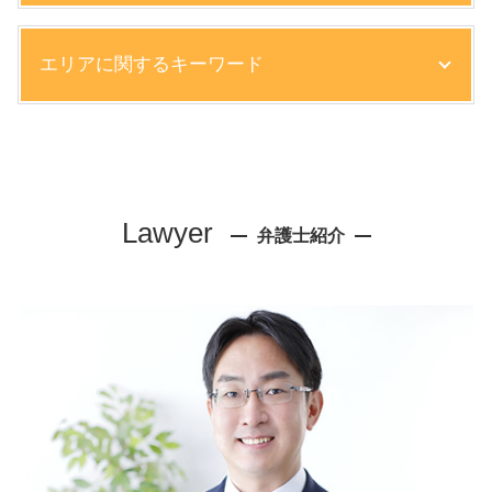
債権回収 方法 法人
エリアに関するキーワード
内部統制 目的
債権回収 内容証明
問題社員 辞めさせ方
労働問題 弁護士 相談 大阪市
債権回収 訴訟
顧問弁護士 弁護士 相談 尼崎市
就業規則 変更
債権回収 弁護士 相談 芦屋市
懲戒解雇 要件
離婚 弁護士 相談 尼崎市
Lawyer
労働問題 示談
弁護士紹介
企業法務 弁護士 相談 大阪市
契約不履行 裁判
離婚 弁護士 相談 西宮市
契約書 作成代行
顧問弁護士 弁護士 相談 西宮市
会社 コンプライアンス
企業法務 弁護士 相談 西宮市
損害賠償 債務不履行
相続 弁護士 相談 神戸市
知的財産権 種類
顧問弁護士 弁護士 相談 芦屋市
退職 残業代 請求
不動産トラブル 弁護士 相談 神戸市
労働問題 長時間労働
離婚 弁護士 相談 神戸市
労働審判 異議
相続 弁護士 相談 大阪市
自主退職 促す