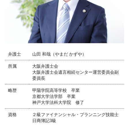
リーガルチェック 弁護士 相談 西宮市
借用書 期限
労働問題 弁護士 相談 西宮市
債権回収の流れ
リーガルチェック 弁護士 相談 尼崎市
弁護士 契約書 リーガルチェック
リーガルチェック 弁護士 相談 大阪市
企業法務 弁護士 相談 芦屋市
離婚 弁護士 相談 大阪市
交通事故 弁護士 相談 大阪市
弁護士
山田 和哉（やまだ かずや）
所属
大阪弁護士会
大阪弁護士会遺言相続センター運営委員会副
委員長
略歴
甲陽学院高等学校 卒業
京都大学法学部 卒業
神戸大学法科大学院 修了
資格
２級ファイナンシャル・プランニング技能士
日商簿記3級