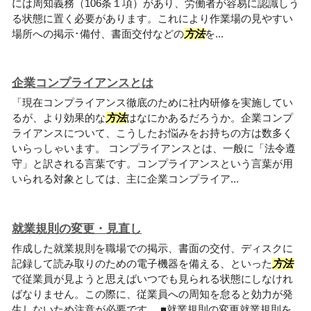
には周知義務（106条１項）があり、労働者が容易に認識しう
る状態に置く必要があります。これにより作業場の見やすい
場所への掲示･備付、書面交付などの
方法
を...
企業コンプライアンスとは
「現在コンプライアンス徹底のために社内研修を実施してい
るが、より効果的な
方法
はなにかあるだろうか。企業コンプ
ライアンスについて、こうしたお悩みをお持ちの方は数多く
いらっしゃいます。 コンプライアンスとは、一般に「法令遵
守」と訳される言葉です。コンプライアンスという言葉が用
いられる対象としては、主に企業コンプライア...
就業規則の変更・見直し
作成した就業規則を職場での掲示、書面の交付、ディスクに
記録して読み取りのための電子機器を備える、といった
方法
で従業員が見ようと思えばいつでも見られる状態にしなけれ
ばなりません。この際に、従業員への周知を怠ると効力が発
生しないため注意が必要です。 ■就業規則の変更就業規則を