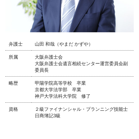
相続 弁護士 相談 西宮市
パワハラ 社員
債権回収 弁護士 相談 芦屋市
離婚 弁護士 相談 西宮市
労働問題 弁護士 相談 西宮市
労働問題 弁護士 相談 神戸市
弁護士
山田 和哉（やまだ かずや）
所属
大阪弁護士会
大阪弁護士会遺言相続センター運営委員会副
委員長
略歴
甲陽学院高等学校 卒業
京都大学法学部 卒業
神戸大学法科大学院 修了
資格
２級ファイナンシャル・プランニング技能士
日商簿記3級