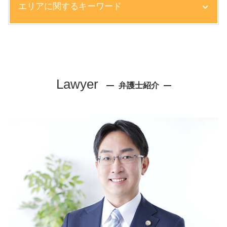
エリアに関するキーワード
雇用契約書 記載事項
企業 顧問弁護士とは
労働審判 流れ
離婚 弁護士 相談 大阪市
就業規則 違反
労働問題 弁護士 相談 尼崎市
内容証明 売掛金 回収
顧問弁護士 弁護士 相談 大阪市
懲戒解雇 要件
リーガルチェック 弁護士 相談 芦屋市
Lawyer
労働問題 長時間労働
弁護士紹介
リーガルチェック 弁護士 相談 尼崎市
顧問弁護士 メリット
顧問弁護士 弁護士 相談 芦屋市
取引先 倒産 未払い金 支払い
リーガルチェック 弁護士 相談 神戸市
自主退職 促す
顧問弁護士 弁護士 相談 尼崎市
不正 残業
顧問弁護士 弁護士 相談 神戸市
内部統制 わかりやすく
労働問題 弁護士 相談 芦屋市
債権回収 訴訟
離婚 弁護士 相談 尼崎市
売掛金 払ってくれない
不動産トラブル 弁護士 相談 芦屋市
問題社員 解雇
相続 弁護士 相談 尼崎市
株主総会 取締役会
交通事故 弁護士 相談 神戸市
労働問題 解決策
不動産トラブル 弁護士 相談 神戸市
リーガルチェック 社内