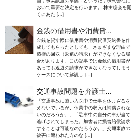
当，事業譲渡の承認，といった，株式会社に
おいて重要な決定を行います。 株主総会を開
くにあた […]
金銭の借用書や消費貸...
金銭を貸す際に借用書や消費貸借契約書を作
成してもらったとしても、さまざまな理由で
債権の回収（返還の請求）ができなくなる場
合があります。この記事では金銭の借用書が
あっても返還の請求ができなくなってしまう
ケースについて解説し […]
交通事故問題を弁護士...
「交通事故に遭い入院中で仕事を休まざるを
えないでいるが、休業中の収入は補償されな
いのだろうか。」「駐車中の自分の車が当て
逃げされてしまった。加害者に損害賠償請求
することは可能なのだろうか。」交通事故の
被害に遭われた方のな […]