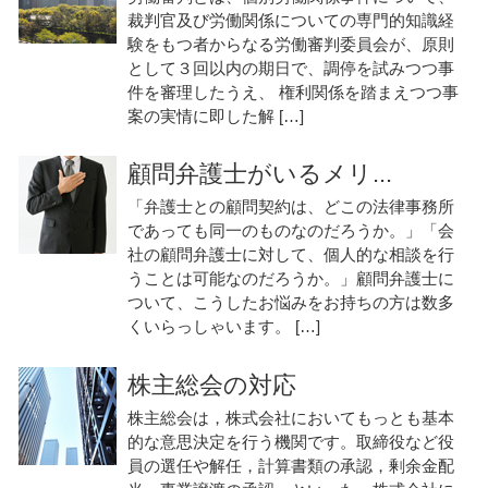
裁判官及び労働関係についての専門的知識経
験をもつ者からなる労働審判委員会が、原則
として３回以内の期日で、調停を試みつつ事
件を審理したうえ、 権利関係を踏まえつつ事
案の実情に即した解 […]
顧問弁護士がいるメリ...
「弁護士との顧問契約は、どこの法律事務所
であっても同一のものなのだろうか。」「会
社の顧問弁護士に対して、個人的な相談を行
うことは可能なのだろうか。」顧問弁護士に
ついて、こうしたお悩みをお持ちの方は数多
くいらっしゃいます。 […]
株主総会の対応
株主総会は，株式会社においてもっとも基本
的な意思決定を行う機関です。取締役など役
員の選任や解任，計算書類の承認，剰余金配