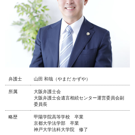
知的財産権 侵害
企業法務 弁護士 相談 西宮市
ベンチャー 弁護士
労働問題 弁護士 相談 神戸市
債権回収 会社 取立て
リーガルチェック 弁護士 相談 大阪市
企業間 訴訟
顧問弁護士 弁護士 相談 西宮市
退職 残業代 請求
労働問題 弁護士 相談 西宮市
債権回収の流れ
交通事故 弁護士 相談 神戸市
不動産トラブル 弁護士 相談 神戸市
離婚 弁護士 相談 西宮市
顧問弁護士 弁護士 相談 尼崎市
弁護士
山田 和哉（やまだ かずや）
所属
大阪弁護士会
大阪弁護士会遺言相続センター運営委員会副
委員長
略歴
甲陽学院高等学校 卒業
京都大学法学部 卒業
神戸大学法科大学院 修了