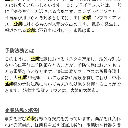
方は数多くいらっしゃいます。 コンプライアンスとは、一般
に「法令遵守」と訳される言葉です。コンプライアンスとい
う言葉が用いられる対象としては、主に
企業
コンプライアン
ス、
企業
に対するものが大部分を占めます。 数多く発生し、
報道される
企業
の不祥事に対して、市民は厳...
予防法務とは
このように、
企業
活動におけるリスクを想定し、法的な対応
を中心に事前に予防策をとることが、予防法務においてもっ
とも重要な点となります。法律事務所プリウスの所属弁護士
は、大
企業
の法務についても多数の経験を有しており、中小
企業
様の予防法務においても大きな効果を発揮することがで
きます。 法律事務所プリウスは、大阪府大阪市...
企業法務の役割
事業を営む
企業
は様々な契約を持っています。商品を仕入れ
れば売買契約、従業員を雇えば雇用契約、事業所や什器を借