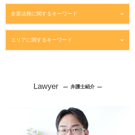
企業法務に関するキーワード
中小 企業法務
エリアに関するキーワード
リーガルチェック 法務部
雇用契約 変更
懲戒解雇 デメリット
企業法務 弁護士 相談 尼崎市
就業規則 退職
不動産トラブル 弁護士 相談 西宮市
債権回収 時効
相続 弁護士 相談 大阪市
就業規則 作成
相続 弁護士 相談 西宮市
Lawyer
知的財産権 侵害 事例
弁護士紹介
企業法務 弁護士 相談 神戸市
不良債権 回収
債権回収 弁護士 相談 西宮市
売掛金 未払い
労働問題 弁護士 相談 大阪市
民事訴訟 強制執行
顧問弁護士 弁護士 相談 大阪市
株主総会 取締役会
離婚 弁護士 相談 大阪市
パワハラ 裁判
離婚 弁護士 相談 神戸市
債権回収 法律
債権回収 弁護士 相談 神戸市