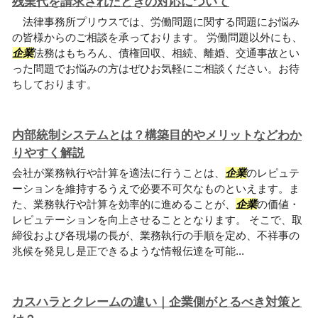
残業代を請求されたときの対応について
法律事務所プリウスでは、労働問題に関する問題にお悩み
の皆様からのご相談を承っております。 労働問題以外にも、
企業
法務はもちろん、債権回収、相続、離婚、交通事故とい
った問題でお悩みの方はぜひお気軽にご相談ください。お待
ちしております。
内部統制システムとは？構築目的やメリットなどわか
りやすく解説
会社が業務執行や計算を適法に行うことは、
企業
のレピュテ
ーションを維持するうえで必要不可欠なものといえます。ま
た、業務執行や計算を効率的に進めることが、
企業
の価値・
レピュテーションを向上させることとなります。 そこで、取
締役および各現場の長が、業務執行の手順を定め、不祥事の
兆候を発見し是正できるような情報伝達を可能...
カスハラとクレームの違い｜企業側がとるべき対策と