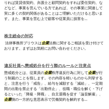
りれば賃貸借契約、弁護士と顧問契約をすれば委任契約、な
どなど、事業を営んでいる方であれば、その事業に関連して
実に多くの契約関係があることはご理解いただけると思いま
す。また、事業を営む上で顧客や従業員に損害を...
株主総会の対応
法律事務所プリウスは
企業
法務に関するご相談を受け付けて
おります。まずはお気軽にお問い合わせください。
違反社員へ懲戒処分を行う際のルールと注意点
懲戒処分とは、従業員の
企業
秩序違反行為に対して
企業
が行
う制裁のことを指します。その内容を軽いものから列挙する
と、注意を行う「戒告」、給与を減額する「減給」、一定期
間の出勤を禁止する「出勤停止」、役職・職位を解く・下げ
るといった「降級・降職」、自主退職を促す「論旨解雇」、
企業
側の一方的な意思表示で労働契約を解約する...