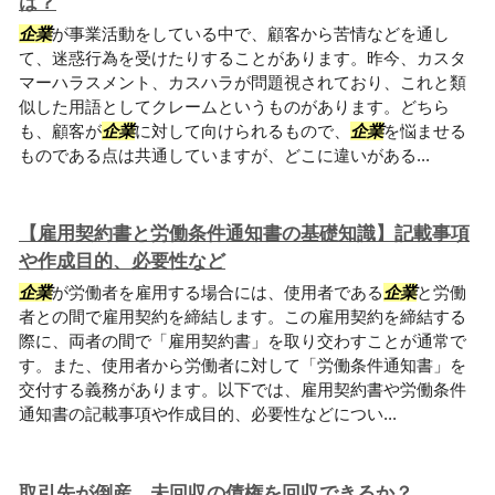
は？
企業
が事業活動をしている中で、顧客から苦情などを通し
て、迷惑行為を受けたりすることがあります。昨今、カスタ
マーハラスメント、カスハラが問題視されており、これと類
似した用語としてクレームというものがあります。どちら
も、顧客が
企業
に対して向けられるもので、
企業
を悩ませる
ものである点は共通していますが、どこに違いがある...
【雇用契約書と労働条件通知書の基礎知識】記載事項
や作成目的、必要性など
企業
が労働者を雇用する場合には、使用者である
企業
と労働
者との間で雇用契約を締結します。この雇用契約を締結する
際に、両者の間で「雇用契約書」を取り交わすことが通常で
す。また、使用者から労働者に対して「労働条件通知書」を
交付する義務があります。以下では、雇用契約書や労働条件
通知書の記載事項や作成目的、必要性などについ...
取引先が倒産…未回収の債権を回収できるか？