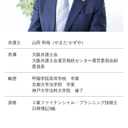
不動産トラブル 弁護士 相談 大阪市
企業法務 仕事内容
顧問弁護士 弁護士 相談 芦屋市
企業法務 弁護士 相談 芦屋市
リーガルチェック 弁護士 相談 大阪市
相続 弁護士 相談 尼崎市
弁護士
山田 和哉（やまだ かずや）
所属
大阪弁護士会
大阪弁護士会遺言相続センター運営委員会副
委員長
略歴
甲陽学院高等学校 卒業
京都大学法学部 卒業
神戸大学法科大学院 修了
資格
２級ファイナンシャル・プランニング技能士
日商簿記3級