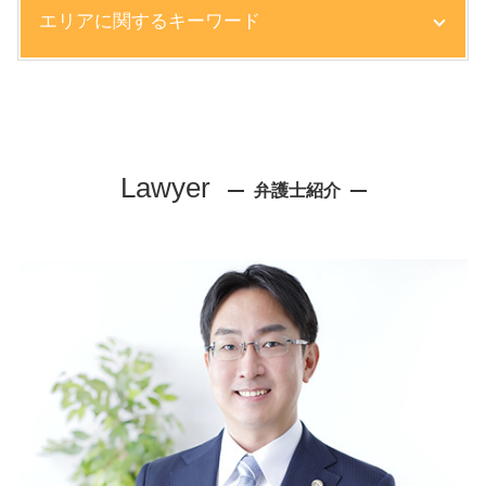
エリアに関するキーワード
就業規則 変更
退職 残業代 請求
民事訴訟 強制執行
労働問題 弁護士 相談 神戸市
労働審判 流れ
離婚 弁護士 相談 芦屋市
契約不履行 裁判
企業法務 弁護士 相談 神戸市
顧問弁護士 企業
リーガルチェック 弁護士 相談 芦屋市
Lawyer
知的財産権 侵害 事例
弁護士紹介
離婚 弁護士 相談 尼崎市
労働問題 示談
顧問弁護士 弁護士 相談 尼崎市
カスハラ クレーム 違い
債権回収 弁護士 相談 芦屋市
問題社員 辞めさせ方
債権回収 弁護士 相談 西宮市
懲戒解雇 手続き
企業法務 弁護士 相談 尼崎市
自主退職 促す
リーガルチェック 弁護士 相談 西宮市
知的財産権 侵害
離婚 弁護士 相談 西宮市
予防法務 弁護士
企業法務 弁護士 相談 大阪市
損害賠償 債務不履行
相続 弁護士 相談 芦屋市
債権 売掛金
顧問弁護士 弁護士 相談 大阪市
債権回収 住所不明
顧問弁護士 弁護士 相談 西宮市
正社員 解雇 方法