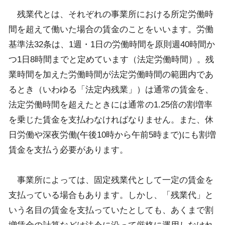
残業代とは、それぞれの事業所における所定労働時
間を超えて働いた場合の賃金のことをいいます。労働
基準法
32
条は、
1
週・
1
日の労働時間を原則週
40
時間か
つ
1
日
8
時間までと定めています（法定労働時間）。残
業時間を加えた労働時間が法定労働時間の範囲内であ
るとき（いわゆる「法定内残業」）は通常の賃金を、
法定労働時間を超えたときには通常の
1.25
倍の割増率
を乗じた賃金を支払わなければなりません。また、休
日労働や深夜労働
(
午後
10
時から午前
5
時まで
)
にも割増
賃金を支払う必要があります。
事業所によっては、固定残業代として一定の賃金を
支払っている場合もあります。しかし、「残業代」と
いう名目の賃金を支払っていたとしても、あくまで割