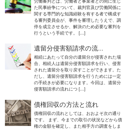
労働審判とは、労働者と事業者との間に生じ
た民事紛争について、裁判官及び労働関係に
関する専門的な知識経験を有する者で構成す
る審判委員会が、事件を審理したうえで、調
停を成立させるか、解決のため必要な審判を
行うという手続です。 […]
遺留分侵害額請求の流...
相続にあたって自分の遺留分が侵害された場
合、相続人は遺留分侵害額請求を行い、侵害
された遺留分を取り戻すことができます。た
だし、遺留分侵害額請求を行うためには一定
の手続きが必要になります。今回は、遺留分
侵害額請求の流れにつ […]
債権回収の方法と流れ
債権回収の流れとしては、おおよそ次の通り
です。 まず、今までの取引の状況などから債
権の金額を確定し、また相手方の調査をしま