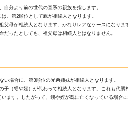
、自分より前の世代の直系の親族を指します。
に
は
、第
2
順位
として
親が相続人となります。
祖父母が相続人とな
ります。
かなりレアなケースになりま
命だったとしても、祖父母は相続人とはなりません。
ない場合に、第
3
順位の兄弟姉妹が相続人となります。
の子（
甥や姪
）
が代わって相続人となります。
これも代襲
て
います。したがって、
甥や姪が既に亡くなっている場合に