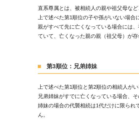
直系尊属とは、被相続人の親や祖父母など
上で述べた
第1順位の子や孫がいない場合
親がすべて先に亡くなっている場合には、
ていて、
亡くなった親
の親（祖父母）が存
第3順位：兄弟姉妹
上で述べた
第
1
順位と第
2
順位の相続人がい
兄弟姉妹がすでに亡くなっている場合、
そ
姉妹の
場合の代襲相続は1代
だけ
に限られ
ん。