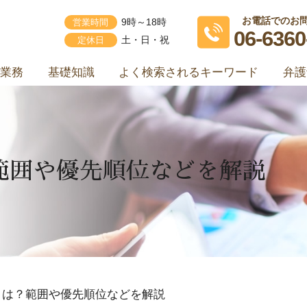
お電話でのお
営業時間
9時～18時
06-6360
定休日
土・日・祝
業務
基礎知識
よく検索されるキーワード
弁護
範囲や優先順位などを解説
とは？範囲や優先順位などを解説