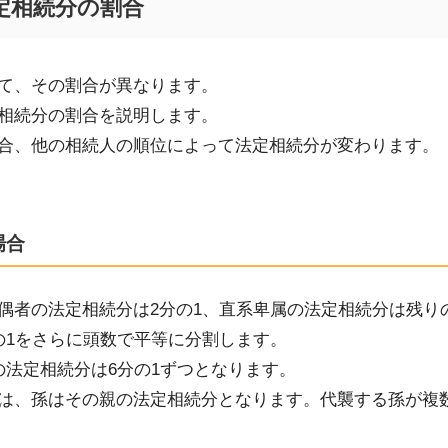
定相続分の割合
て、その割合が異なります。
相続分の割合を説明します。
合、
他の相続人の順位
によって法定相続分が変わります。
場合
偶者の法定相続分は
2
分の
1
、
直系卑属
の法定相続分は残り
の1
を
さらに
頭数で平等に分割します。
の
法定
相続分は
6
分の
1
ずつ
となります。
は、孫はその親の法定相続分となります。代襲する孫が複