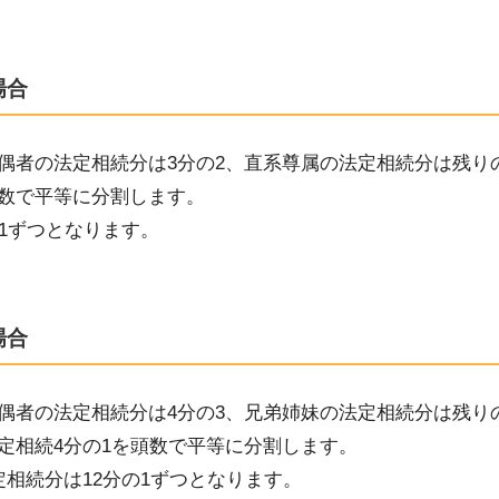
場合
偶者の法定相続分は
3
分の
2
、直系尊属の法定相続分は残り
数で平等に分割します。
1
ずつ
となります。
場合
偶者の法定相続分は
4
分の
3
、兄弟姉妹の法定相続分は残り
定相続4
分の1
を頭数で平等に分割します。
定
相続分は
12
分の1
ずつ
となります。