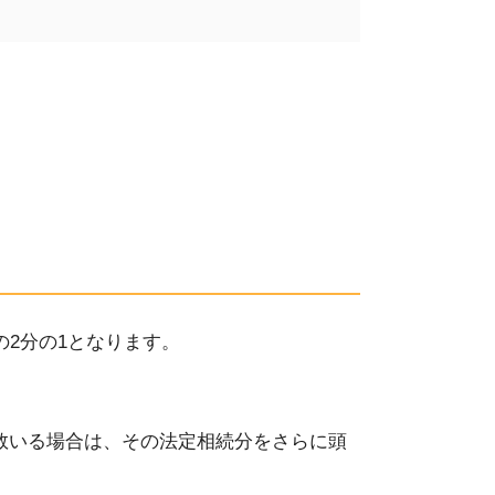
の
2
分の
1
となります。
数いる場合は、その法定相続分をさらに
頭