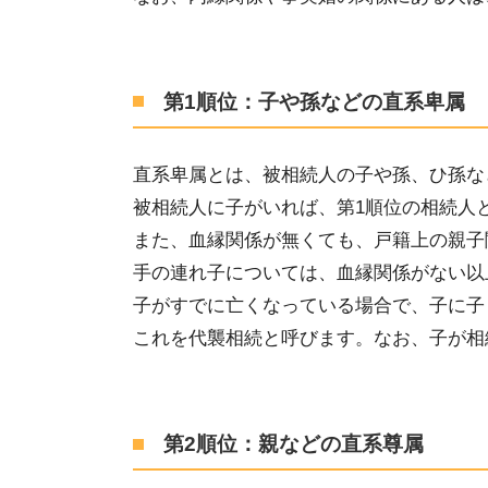
第1順位：子や孫などの直系卑属
直系卑属とは、被相続人の子や孫、ひ孫な
被相続人に子がいれば、第
1
順位の相続人
また、血縁関係が無くても、戸籍上
の
親子
手の連れ子については、血縁関係がない以
子がすでに亡くなっている場合
で
、
子に子
これを代襲相続と呼びます。
なお、子が
相
第2順位：親などの直系尊属