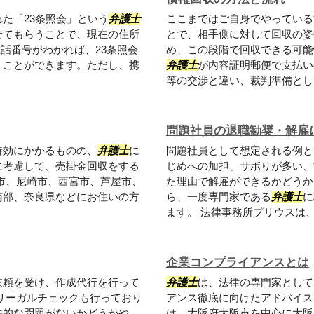
た「23条照会」という
弁護士
ここまではご自身でやっている
せてもらうことで、現在の住所
とで、相手側に対して回収の姿
話番号がわかれば、23条照会
め、この段階で回収できる可能
うことができます。ただし、携
弁護士
が内容証明郵便で支払い
等の交渉と違い、裁判準備として
問題社員の退職勧奨・解雇
時効にかかるものの、
弁護士
に
問題社員として想定される例と
に考慮して、売掛金回収をする
じめへの加担、サボりが多い、
市、尼崎市、西宮市、芦屋市、
た理由で解雇ができるかどうか
南部、奈良県などにお住いの方
ら、一度専門家である
弁護士
に
ます。 法律事務所プリウスは、大
企業コンプライアンスとは
依頼を受け、作成代行を行って
弁護士
は、法律の専門家として
リーガルチェックも行っており
アンス徹底に向けたアドバイス
法的な問題がないかどうかや、
は、大阪府大阪市を中心に大阪