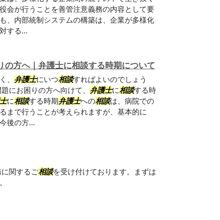
役会が行うことを善管注意義務の内容として要
も、内部統制システムの構築は、企業が多様化
する...
りの方へ｜弁護士に相談する時期について
く、
弁護士
にいつ
相談
すればよいのでしょう
問題にお困りの方へ向けて、
弁護士
に
相談
する時
士
に
相談
する時期
弁護士
への
相談
は、病院での
るまで行うことが考えられますが、基本的に
後の方...
務に関するご
相談
を受け付けております。まずは
。