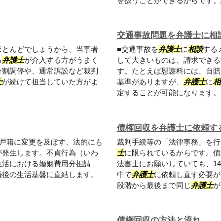
を扱うことができるからです。紛
交通事故問題を弁護士に相
ほとんどでしょうから、当事者
■交通事故を
弁護士
に
相談
する
る
弁護士
が介入する方がうまく
して大きいものは、請求できる
分割調停や、通常訴訟など裁判
す。たとえば慰謝料には、自賠
士
が続けて担当していた方がよ
基準がありますが、
弁護士
に
相
定することが可能になります。ま
債権回収を弁護士に依頼す
戸籍に変更を及ぼす、法的にも
裁判手続等の「法律事務」を行
が発生します。不貞行為（いわ
士
に限られているからです。債
生活における婚姻費用分担請
法書士にお願いしていても、1
婚後の生活基盤に直結します。
中で
弁護士
に依頼し直す必要が
段階から最後まで同じ
弁護士
が.
債権回収の方法と流れ