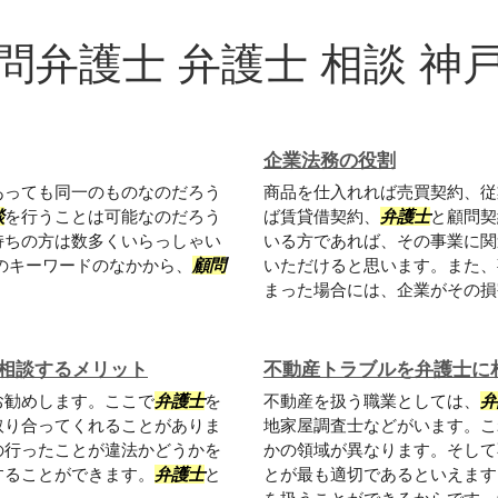
問弁護士 弁護士 相談 神
企業法務の役割
あっても同一のものなのだろう
商品を仕入れれば売買契約、従
談
を行うことは可能なのだろう
ば賃貸借契約、
弁護士
と顧問契
持ちの方は数多くいらっしゃい
いる方であれば、その事業に関
のキーワードのなかから、
顧問
いただけると思います。また、
まった場合には、企業がその損害
相談するメリット
不動産トラブルを弁護士に
お勧めします。ここで
弁護士
を
不動産を扱う職業としては、
弁
取り合ってくれることがありま
地家屋調査士などがいます。こ
の行ったことが違法かどうかを
かの領域が異なります。そして
することができます。
弁護士
と
とが最も適切であるといえます