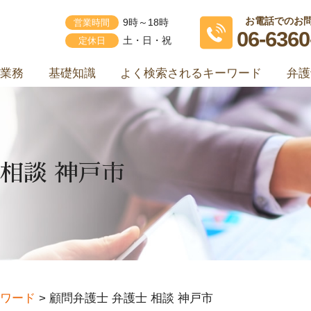
お電話でのお
営業時間
9時～18時
06-6360
定休日
土・日・祝
業務
基礎知識
よく検索されるキーワード
弁護
 相談 神戸市
ワード
>
顧問弁護士 弁護士 相談 神戸市