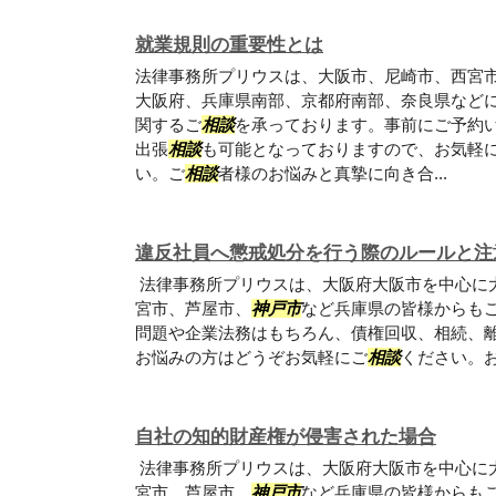
就業規則の重要性とは
法律事務所プリウスは、大阪市、尼崎市、西宮
大阪府、兵庫県南部、京都府南部、奈良県など
関するご
相談
を承っております。事前にご予約
出張
相談
も可能となっておりますので、お気軽
い。ご
相談
者様のお悩みと真摯に向き合...
違反社員へ懲戒処分を行う際のルールと注
法律事務所プリウスは、大阪府大阪市を中心に
宮市、芦屋市、
神戸市
など兵庫県の皆様からも
問題や企業法務はもちろん、債権回収、相続、
お悩みの方はどうぞお気軽にご
相談
ください。
自社の知的財産権が侵害された場合
法律事務所プリウスは、大阪府大阪市を中心に
宮市、芦屋市、
神戸市
など兵庫県の皆様からも