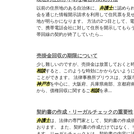
以前の住所地のある自治体に、
弁護士
に認められ
会を通じた情報開示請求を利用して住民票を見
地が明らかになります。 方法の2つ目として、電
で、携帯電話会社に対して住所を開示してもら
帯回線の契約が終了していたら...
売掛金回収の期限について
少し難しいのですが、売掛金は放置しておくと
相談
すると、このような時効にかからないよう
ことができます。 法律事務所プリウスは、大阪
神戸市
を中心に、大阪府、兵庫県南部、京都府
から、債権回収に関するご
相談
を承...
契約書の作成・リーガルチェックの重要性
弁護士
は、法律の専門家として、契約書の作成
おります。 また、契約書の作成だけではなく、
ます。リーガルチェックとは、契約書の内容に