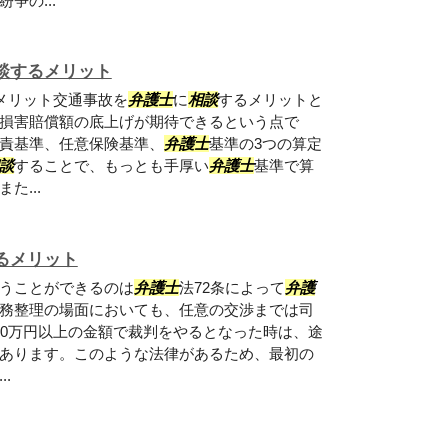
争の...
談するメリット
メリット交通事故を
弁護士
に
相談
するメリットと
損害賠償額の底上げが期待できるという点で
責基準、任意保険基準、
弁護士
基準の3つの算定
談
することで、もっとも手厚い
弁護士
基準で算
た...
るメリット
うことができるのは
弁護士
法72条によって
弁護
務整理の場面においても、任意の交渉までは司
40万円以上の金額で裁判をやるとなった時は、途
あります。このような法律があるため、最初の
..