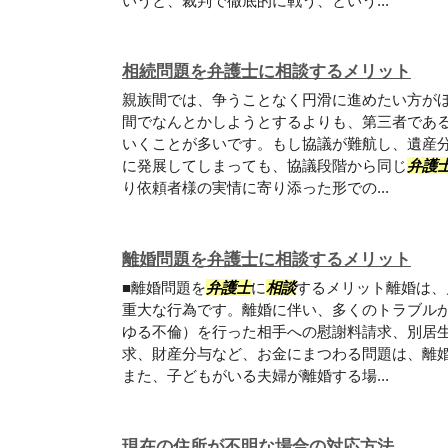
いうと、裁判で徹底的に戦う、という...
相続問題を弁護士に相談するメリット
親族間では、争うことなく円滑に進めたい方が
間でなんとかしようとするよりも、第三者であ
いくことが多いです。もし協議が難航し、遺産
に発展してしまっても、協議段階から同じ
弁護
り依頼者様の実情に寄り添った形での...
離婚問題を弁護士に相談するメリット
■離婚問題を
弁護士
に
相談
するメリット離婚は、
重大な行為です。離婚に伴い、多くのトラブル
ゆる不倫）を行った相手への慰謝料請求、別居
求、財産分与など、お金にまつわる問題は、離
また、子どもがいる夫婦が離婚する場...
現在の住所が不明な場合の対応方法