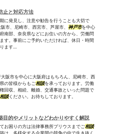
防止と対応方法
期に発見し、注意や勧告を行うことも大切で
大阪市、尼崎市、西宮市、芦屋市、
神戸市
を中心
府南部、奈良県などにお住いの方から、労働問
ます。事前にご予約いただければ、休日・時間
ます...
府大阪市を中心に大阪府はもちろん、尼崎市、西
県の皆様からもご
相談
を承っております。労働
権回収、相続、離婚、交通事故といった問題で
相談
ください。お待ちしております。
築目的やメリットなどわかりやすく解説
てお困りの方は法律事務所プリウスまでご
相談
築は、多様化する企業間の競争の中で生き抜く