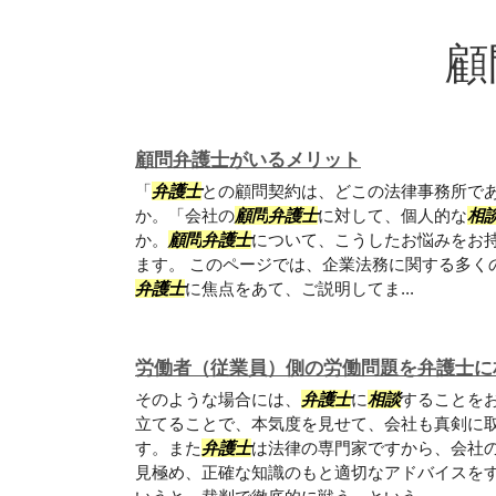
顧
顧問弁護士がいるメリット
「
弁護士
との顧問契約は、どこの法律事務所で
か。「会社の
顧問
弁護士
に対して、個人的な
相
か。
顧問
弁護士
について、こうしたお悩みをお
ます。 このページでは、企業法務に関する多く
弁護士
に焦点をあて、ご説明してま...
労働者（従業員）側の労働問題を弁護士に
そのような場合には、
弁護士
に
相談
することを
立てることで、本気度を見せて、会社も真剣に
す。また
弁護士
は法律の専門家ですから、会社
見極め、正確な知識のもと適切なアドバイスを