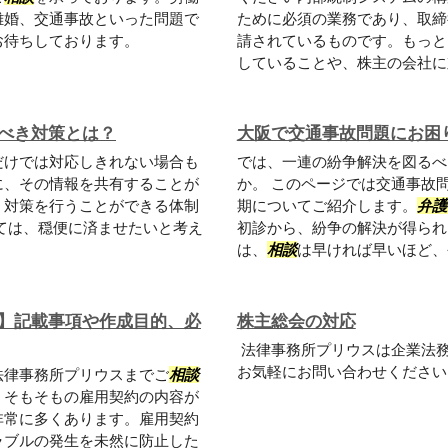
離婚、交通事故といった問題で
ために必須の業務であり、取締
お待ちしております。
請されているものです。もっと
していることや、株主の会社に対
べき対策とは？
大阪で交通事故問題にお困
だけでは対応しきれない場合も
では、一連の紛争解決を図るべ
に、その情報を共有することが
か。 このページでは交通事故
、対策を行うことができる体制
期についてご紹介します。
弁護
ては、穏便に済ませたいと考え
初診から、紛争の解決が得られ
は、
相談
は早ければ早いほど、今
】記載事項や作成目的、必
株主総会の対応
法律事務所プリウスは企業法
お気軽にお問い合わせください
法律事務所プリウスまでご
相談
、そもそもの雇用契約の内容が
非常に多くあります。雇用契約
ラブルの発生を未然に防止した