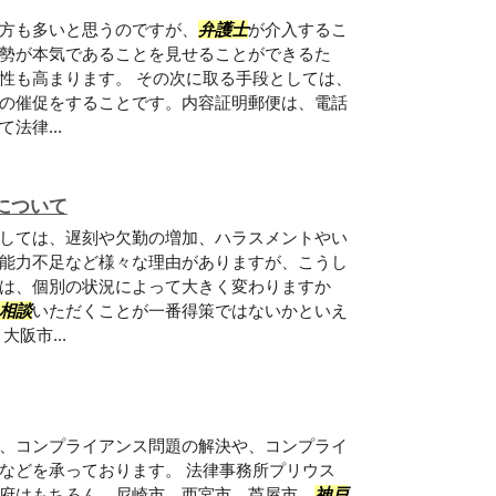
方も多いと思うのですが、
弁護士
が介入するこ
勢が本気であることを見せることができるた
性も高まります。 その次に取る手段としては、
の催促をすることです。内容証明郵便は、電話
法律...
について
しては、遅刻や欠勤の増加、ハラスメントやい
能力不足など様々な理由がありますが、こうし
は、個別の状況によって大きく変わりますか
相談
いただくことが一番得策ではないかといえ
阪市...
、コンプライアンス問題の解決や、コンプライ
などを承っております。 法律事務所プリウス
府はもちろん、尼崎市、西宮市、芦屋市、
神戸