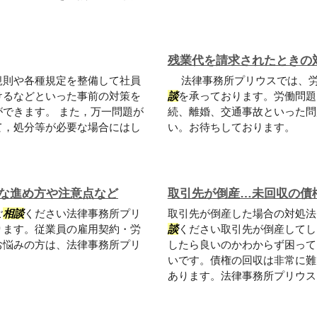
残業代を請求されたときの
規則や各種規定を整備して社員
法律事務所プリウスでは、労
けるなどといった事前の対策を
談
を承っております。労働問題
できます。 また，万一問題が
続、離婚、交通事故といった問
て，処分等が必要な場合にはし
い。お待ちしております。
な進め方や注意点など
取引先が倒産…未回収の債
ご
相談
ください法律事務所プリ
取引先が倒産した場合の対処法
ります。従業員の雇用契約・労
談
ください取引先が倒産してし
お悩みの方は、法律事務所プリ
したら良いのかわからず困って
いです。債権の回収は非常に難
あります。法律事務所プリウスま