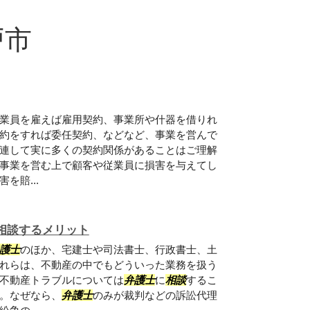
戸市
業員を雇えば雇用契約、事業所や什器を借りれ
約をすれば委任契約、などなど、事業を営んで
連して実に多くの契約関係があることはご理解
事業を営む上で顧客や従業員に損害を与えてし
を賠...
相談するメリット
護士
のほか、宅建士や司法書士、行政書士、土
れらは、不動産の中でもどういった業務を扱う
不動産トラブルについては
弁護士
に
相談
するこ
。なぜなら、
弁護士
のみが裁判などの訴訟代理