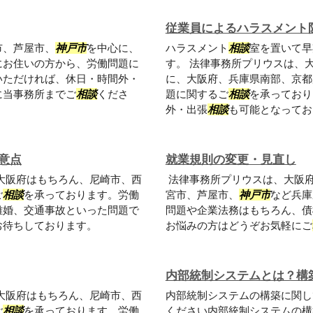
従業員によるハラスメント
市、芦屋市、
神戸市
を中心に、
ハラスメント
相談
室を置いて早
にお住いの方から、労働問題に
す。 法律事務所プリウスは、
いただければ、休日・時間外・
に、大阪府、兵庫県南部、京都
に当事務所までご
相談
くださ
題に関するご
相談
を承っており
外・出張
相談
も可能となっており
意点
就業規則の変更・見直し
大阪府はもちろん、尼崎市、西
法律事務所プリウスは、大阪
ご
相談
を承っております。労働
宮市、芦屋市、
神戸市
など兵庫
離婚、交通事故といった問題で
問題や企業法務はもちろん、債
お待ちしております。
お悩みの方はどうぞお気軽にご
内部統制システムとは？構
大阪府はもちろん、尼崎市、西
内部統制システムの構築に関し
ご
相談
を承っております。労働
ください内部統制システムの構