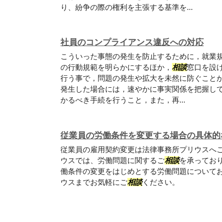
り、紛争の際の権利を主張する基準を...
社員のコンプライアンス違反への対応
こういった事態の発生を防止するために，就業
の行動規範を明らかにするほか，
相談
窓口を設
行う事で，問題の発生や拡大を未然に防ぐことが
発生した場合には，速やかに事実関係を把握し
かるべき手続を行うこと，また，再...
従業員の労働条件を変更する場合の具体的
従業員の雇用契約変更は法律事務所プリウスへ
ウスでは、労働問題に関するご
相談
を承ってお
働条件の変更をはじめとする労働問題について
ウスまでお気軽にご
相談
ください。