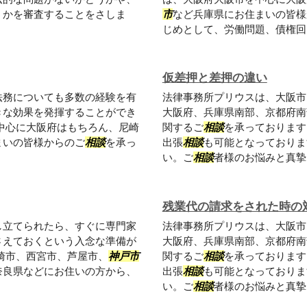
うかを審査することをさしま
市
など兵庫県にお住まいの皆様
じめとして、労働問題、債権回収
仮差押と差押の違い
法務についても多数の経験を有
法律事務所プリウスは、大阪市
きな効果を発揮することができ
大阪府、兵庫県南部、京都府南
中心に大阪府はもちろん、尼崎
関するご
相談
を承っております
まいの皆様からのご
相談
を承っ
出張
相談
も可能となっておりま
い。ご
相談
者様のお悩みと真摯に
残業代の請求をされた時の
し立てられたら、すぐに専門家
法律事務所プリウスは、大阪市
さえておくという入念な準備が
大阪府、兵庫県南部、京都府南
崎市、西宮市、芦屋市、
神戸市
関するご
相談
を承っております
奈良県などにお住いの方から、
出張
相談
も可能となっておりま
い。ご
相談
者様のお悩みと真摯に