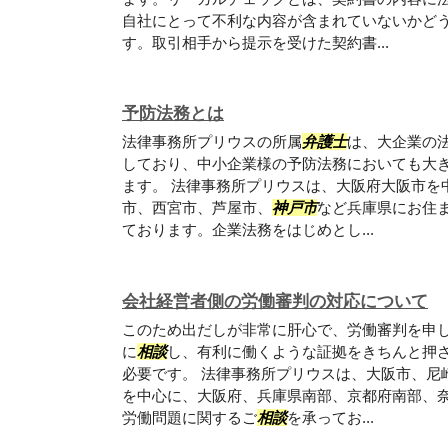
自社にとって不利な内容が含まれていないかど
す。取引相手から提示を受けた契約書...
予防法務とは
法律事務所プリウスの所属
弁護士
は、大企業の
しており、中小企業様の予防法務においても大
ます。 法律事務所プリウスは、大阪府大阪市を
市、西宮市、芦屋市、
神戸市
など兵庫県にお住
ております。企業法務をはじめとし...
会社経営者側の労働審判の対応について
このため出だしが非常に肝心で、労働審判を申
に
相談
し、有利に働くような証拠をきちんと押
必要です。 法律事務所プリウスは、大阪市、尼
を中心に、大阪府、兵庫県南部、京都府南部、
労働問題に関するご
相談
を承ってお...