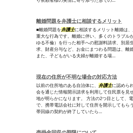
り依頼者様の実情に寄り添った形での...
離婚問題を弁護士に相談するメリット
■離婚問題を
弁護士
に相談するメリット離婚は、
重大な行為です。離婚に伴い、多くのトラブル
ゆる不倫）を行った相手への慰謝料請求、別居
求、財産分与など、お金にまつわる問題は、離
また、子どもがいる夫婦が離婚する場...
現在の住所が不明な場合の対応方法
以前の住所地のある自治体に、
弁護士
に認められ
会を通じた情報開示請求を利用して住民票を見
地が明らかになります。 方法の2つ目として、電
で、携帯電話会社に対して住所を開示してもら
帯回線の契約が終了していたら...
売掛金回収の期限について