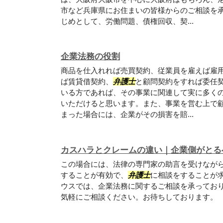
市など兵庫県にお住まいの皆様からのご相談を
じめとして、労働問題、債権回収、契...
企業法務の役割
商品を仕入れれば売買契約、従業員を雇えば雇
ば賃貸借契約、
弁護士
と顧問契約をすれば委任
いる方であれば、その事業に関連して実に多く
いただけると思います。また、事業を営む上で
まった場合には、企業がその損害を賠...
カスハラとクレームの違い｜企業側がとる
この場合には、法律の専門家の助言を受けなが
することが有効で、
弁護士
に相談をすることが求
ウスでは、企業法務に関するご相談を承ってお
気軽にご相談ください。お待ちしております。