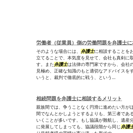
労働者（従業員）側の労働問題を弁護士に
そのような場合には、
弁護士
に相談することを
立てることで、本気度を見せて、会社も真剣に
す。また
弁護士
は法律の専門家ですから、会社
見極め、正確な知識のもと適切なアドバイスを
いうと、裁判で徹底的に戦う、という...
相続問題を弁護士に相談するメリット
親族間では、争うことなく円滑に進めたい方が
間でなんとかしようとするよりも、第三者であ
いくことが多いです。もし協議が難航し、遺産
に発展してしまっても、協議段階から同じ
弁護