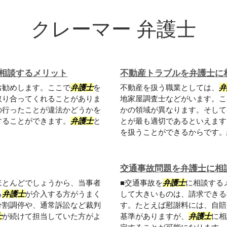
クレーマー 弁護士
相談するメリット
不動産トラブルを弁護士に
お勧めします。ここで
弁護士
を
不動産を扱う職業としては、
弁
取り合ってくれることがありま
地家屋調査士などがいます。こ
の行ったことが違法かどうかを
かの領域が異なります。そして
することができます。
弁護士
と
とが最も適切であるといえます
を扱うことができるからです。紛
交通事故問題を弁護士に相
ほとんどでしょうから、当事者
■交通事故を
弁護士
に相談する
る
弁護士
が介入する方がうまく
して大きいものは、請求できる
分割調停や、通常訴訟など裁判
す。たとえば慰謝料には、自賠
士
が続けて担当していた方がよ
基準がありますが、
弁護士
に相