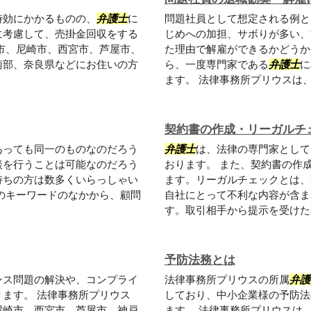
時効にかかるものの、
弁護士
に
問題社員として想定される例と
に考慮して、売掛金回収をする
じめへの加担、サボりが多い、
市、尼崎市、西宮市、芦屋市、
た理由で解雇ができるかどうか
南部、奈良県などにお住いの方
ら、一度専門家である
弁護士
に
ます。 法律事務所プリウスは、大
契約書の作成・リーガルチ
あっても同一のものなのだろう
弁護士
は、法律の専門家として
談を行うことは可能なのだろう
おります。 また、契約書の作
持ちの方は数多くいらっしゃい
ます。リーガルチェックとは、
のキーワードのなかから、顧問
自社にとって不利な内容が含ま
す。取引相手から提示を受けた契
予防法務とは
ンス問題の解決や、コンプライ
法律事務所プリウスの所属
弁護
ます。 法律事務所プリウス
しており、中小企業様の予防法
尼崎市、西宮市、芦屋市、神戸
ます。 法律事務所プリウスは