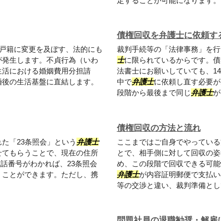
定することが可能になります。ま
債権回収を弁護士に依頼す
戸籍に変更を及ぼす、法的にも
裁判手続等の「法律事務」を行
が発生します。不貞行為（いわ
士
に限られているからです。債
生活における婚姻費用分担請
法書士にお願いしていても、1
婚後の生活基盤に直結します。
中で
弁護士
に依頼し直す必要が
段階から最後まで同じ
弁護士
が.
債権回収の方法と流れ
た「23条照会」という
弁護士
ここまではご自身でやっている
せてもらうことで、現在の住所
とで、相手側に対して回収の姿
話番号がわかれば、23条照会
め、この段階で回収できる可能
うことができます。ただし、携
弁護士
が内容証明郵便で支払い
等の交渉と違い、裁判準備として
問題社員の退職勧奨・解雇