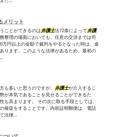
た...
るメリット
うことができるのは
弁護士
法72条によって
弁護
務整理の場面においても、任意の交渉までは司
40万円以上の金額で裁判をやるとなった時は、途
あります。このような法律があるため、最初の
..
方も多いと思うのですが、
弁護士
が介入するこ
勢が本気であることを見せることができるた
性も高まります。 その次に取る手段としては、
の催促をすることです。内容証明郵便は、電話
法律...
について