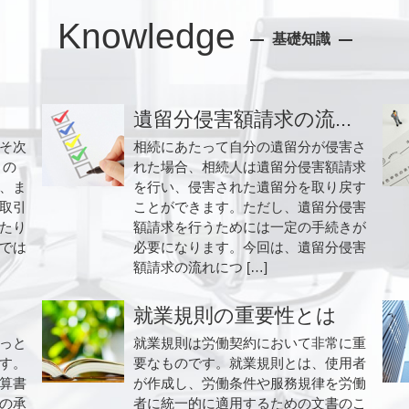
Knowledge
基礎知識
遺留分侵害額請求の流...
そ次
相続にあたって自分の遺留分が侵害さ
引の
れた場合、相続人は遺留分侵害額請求
、ま
を行い、侵害された遺留分を取り戻す
取引
ことができます。ただし、遺留分侵害
たり
額請求を行うためには一定の手続きが
では
必要になります。今回は、遺留分侵害
額請求の流れにつ […]
就業規則の重要性とは
っと
就業規則は労働契約において非常に重
す。
要なものです。就業規則とは、使用者
算書
が作成し、労働条件や服務規律を労働
の承
者に統一的に適用するための文書のこ