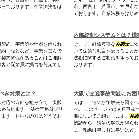
承っております。企業法務をは
市、西宮市、芦屋市、神戸市な
ております。企業法務をはじめと
内部統制システムとは？構
用契約、事業所や什器を借りれ
そこで、経験豊富な
弁護士
に依
契約、などなど、事業を営んで
いて法的な助言を受けることが
の契約関係があることはご理解
法務に関するご相談を承ってお
顧客や従業員に損害を与えてし
おります。
べき対策とは？
大阪で交通事故問題にお困
ら対応の方針を組み立て、実践
では、一連の紛争解決を図るべ
められます。 法律事務所プリ
か。 このページでは交通事故
ります。お困りの方はどうぞお
期についてご紹介します。
弁護
初診から、紛争の解決が得られ
は、相談は早ければ早いほど、今