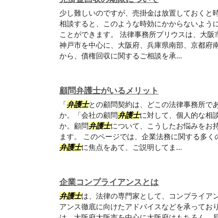
少し難しいのですが、売掛金は放置しておくと
相談すると、このような時効にかからないよう
ことができます。 法律事務所プリウスは、大阪
神戸市を中心に、大阪府、兵庫県南部、京都府
から、債権回収に関するご相談を承...
顧問弁護士がいるメリット
「
弁護士
との顧問契約は、どこの法律事務所で
か。「会社の顧問
弁護士
に対して、個人的な相
か。顧問
弁護士
について、こうしたお悩みをお
ます。 このページでは、企業法務に関する多く
弁護士
に焦点をあて、ご説明してま...
企業コンプライアンスとは
弁護士
は、法律の専門家として、コンプライア
アンス徹底に向けたアドバイスなどを承っており
は、大阪府大阪市を中心に大阪府はもちろん、