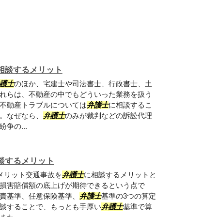
相談するメリット
護士
のほか、宅建士や司法書士、行政書士、土
れらは、不動産の中でもどういった業務を扱う
不動産トラブルについては
弁護士
に相談するこ
。なぜなら、
弁護士
のみが裁判などの訴訟代理
争の...
談するメリット
メリット交通事故を
弁護士
に相談するメリットと
損害賠償額の底上げが期待できるという点で
責基準、任意保険基準、
弁護士
基準の3つの算定
談することで、もっとも手厚い
弁護士
基準で算