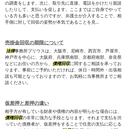
の調査をします。次に、取引先に直接、電話をかけたり面談
したりして、支払いを促します。ここまではご自身でやって
いる方も多いと思うのですが、弁護士が介入することで、相
手側に対して回収の姿勢が本気であることを見...
売掛金回収の期限について
法律
事務所プリウスは、大阪市、尼崎市、西宮市、芦屋市、
神戸市を中心に、大阪府、兵庫県南部、京都府南部、奈良県
などにお住いの方から、
債権回収
に関するご相談を承ってお
ります。事前にご予約いただければ、休日・時間外・出張相
談も可能となっておりますので、お気軽に当事務所までご相
談ください。
仮差押と差押の違い
相手方が有している財産や債権の内容が明らかな場合には、
債権回収
の非常に強力な手段となります。それまで支払を渋
っていた債務者が、仮差押をすることで任意の支払に応じる