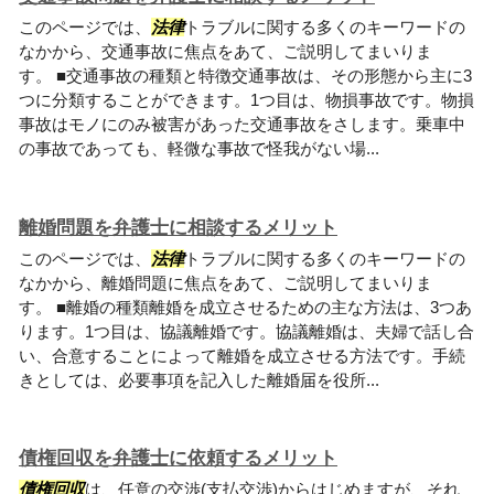
このページでは、
法律
トラブルに関する多くのキーワードの
なかから、交通事故に焦点をあて、ご説明してまいりま
す。 ■交通事故の種類と特徴交通事故は、その形態から主に3
つに分類することができます。1つ目は、物損事故です。物損
事故はモノにのみ被害があった交通事故をさします。乗車中
の事故であっても、軽微な事故で怪我がない場...
離婚問題を弁護士に相談するメリット
このページでは、
法律
トラブルに関する多くのキーワードの
なかから、離婚問題に焦点をあて、ご説明してまいりま
す。 ■離婚の種類離婚を成立させるための主な方法は、3つあ
ります。1つ目は、協議離婚です。協議離婚は、夫婦で話し合
い、合意することによって離婚を成立させる方法です。手続
きとしては、必要事項を記入した離婚届を役所...
債権回収を弁護士に依頼するメリット
債権回収
は、任意の交渉(支払交渉)からはじめますが、それ