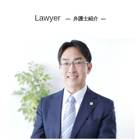
企業 法務部
顧問弁護士 弁護士 相談 西宮市
懲戒解雇 デメリット
相続 弁護士 相談 芦屋市
Lawyer
債権回収の流れ
弁護士紹介
相続 弁護士 相談 大阪市
リーガルチェック 法務部
企業法務 弁護士 相談 西宮市
債権回収 方法 法人
不動産トラブル 弁護士 相談 芦屋市
不正 残業
労働問題 弁護士 相談 大阪市
顧問弁護士 メリット
労働問題 弁護士 相談 西宮市
問題社員 辞めさせ方
相続 弁護士 相談 尼崎市
ハラスメント 仕事
リーガルチェック 弁護士 相談 大阪市
労働審判 異議
不動産トラブル 弁護士 相談 西宮市
ベンチャー 弁護士
企業法務 弁護士 相談 芦屋市
パワハラ 会社 対応
債権回収 弁護士 相談 芦屋市
パワハラ 懲戒処分
企業法務 弁護士 相談 尼崎市
予防法務 弁護士
離婚 弁護士 相談 西宮市
債権回収 会社 取立て
労働問題 弁護士 相談 芦屋市
不動産トラブル 弁護士 相談 尼崎市
交通事故 弁護士 相談 大阪市
リーガルチェック 弁護士 相談 尼崎市