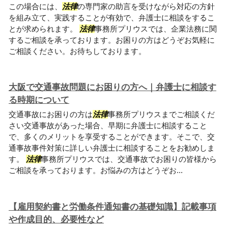
この場合には、
法律
の専門家の助言を受けながら対応の方針
を組み立て、実践することが有効で、弁護士に相談をするこ
とが求められます。
法律
事務所プリウスでは、企業法務に関
するご相談を承っております。お困りの方はどうぞお気軽に
ご相談ください。お待ちしております。
大阪で交通事故問題にお困りの方へ｜弁護士に相談す
る時期について
交通事故にお困りの方は
法律
事務所プリウスまでご相談くだ
さい交通事故があった場合、早期に弁護士に相談すること
で、多くのメリットを享受することができます。そこで、交
通事故事件対策に詳しい弁護士に相談することをお勧めしま
す。
法律
事務所プリウスでは、交通事故でお困りの皆様から
ご相談を承っております。お悩みの方はどうぞお...
【雇用契約書と労働条件通知書の基礎知識】記載事項
や作成目的、必要性など