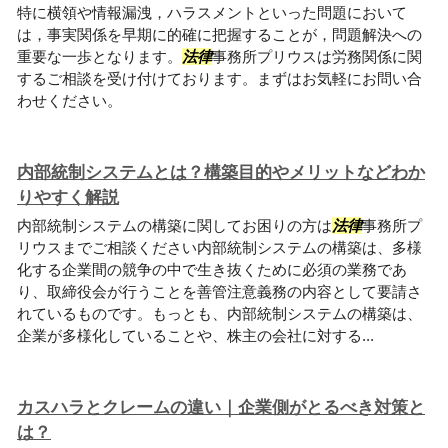
特に横領や情報漏洩，ハラスメントといった問題において
は，事実関係を早期に的確に把握することが，問題解決への
重要な一歩となります。
法律
事務所プリウスは労務関係に関
するご相談を受け付けております。まずはお気軽にお問い合
わせください。
内部統制システムとは？構築目的やメリットなどわか
りやすく解説
内部統制システムの構築に関してお困りの方は
法律
事務所プ
リウスまでご相談ください内部統制システムの構築は、多様
化する企業間の競争の中で生き抜くために必須の業務であ
り、取締役会が行うことを善管注意義務の内容として要請さ
れているものです。もっとも、内部統制システムの構築は、
企業が多様化していることや、株主の会社に対する...
カスハラとクレームの違い｜企業側がとるべき対策と
は？