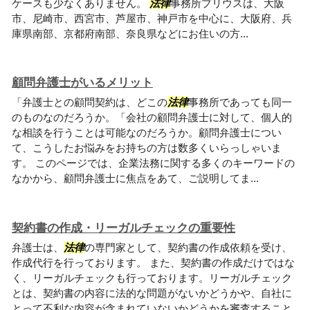
ケースも少なくありません。
法律
事務所プリウスは、大阪
市、尼崎市、西宮市、芦屋市、神戸市を中心に、大阪府、兵
庫県南部、京都府南部、奈良県などにお住いの方...
顧問弁護士がいるメリット
「弁護士との顧問契約は、どこの
法律
事務所であっても同一
のものなのだろうか。「会社の顧問弁護士に対して、個人的
な相談を行うことは可能なのだろうか。顧問弁護士につい
て、こうしたお悩みをお持ちの方は数多くいらっしゃいま
す。 このページでは、企業法務に関する多くのキーワードの
なかから、顧問弁護士に焦点をあて、ご説明してま...
契約書の作成・リーガルチェックの重要性
弁護士は、
法律
の専門家として、契約書の作成依頼を受け、
作成代行を行っております。 また、契約書の作成だけではな
く、リーガルチェックも行っております。リーガルチェック
とは、契約書の内容に法的な問題がないかどうかや、自社に
とって不利な内容が含まれていないかどうかを審査すること