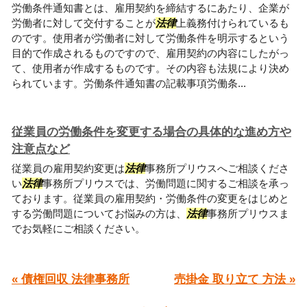
労働条件通知書とは、雇用契約を締結するにあたり、企業が
労働者に対して交付することが
法律
上義務付けられているも
のです。使用者が労働者に対して労働条件を明示するという
目的で作成されるものですので、雇用契約の内容にしたがっ
て、使用者が作成するものです。その内容も法規により決め
られています。労働条件通知書の記載事項労働条...
従業員の労働条件を変更する場合の具体的な進め方や
注意点など
従業員の雇用契約変更は
法律
事務所プリウスへご相談くださ
い
法律
事務所プリウスでは、労働問題に関するご相談を承っ
ております。従業員の雇用契約・労働条件の変更をはじめと
する労働問題についてお悩みの方は、
法律
事務所プリウスま
でお気軽にご相談ください。
« 債権回収 法律事務所
売掛金 取り立て 方法 »