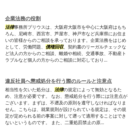
企業法務の役割
法律
事務所プリウスは、大阪府大阪市を中心に大阪府はもち
ろん、尼崎市、西宮市、芦屋市、神戸市など兵庫県にお住ま
いの皆様からのご相談を承っております。企業法務をはじめ
として、労働問題、
債権回収
、契約書のリーガルチェックな
ど法人の方からのご相談、離婚や相続、交通事故、不動産ト
ラブルなど個人の方からのご相談に対応しており...
違反社員へ懲戒処分を行う際のルールと注意点
相当性を欠いた処分は、
法律
の規定によって無効となるた
め、注意が必要です。 なお、懲戒処分を行う際には注意点が
ございます。まずは、不遡及の原則を遵守しなければなりま
せん。こちらは、就業規則が設けられている規定は、その規
定が定められる前の事案に対して遡って適用することはでき
ないというものです。 また、二重処罰禁止の原...