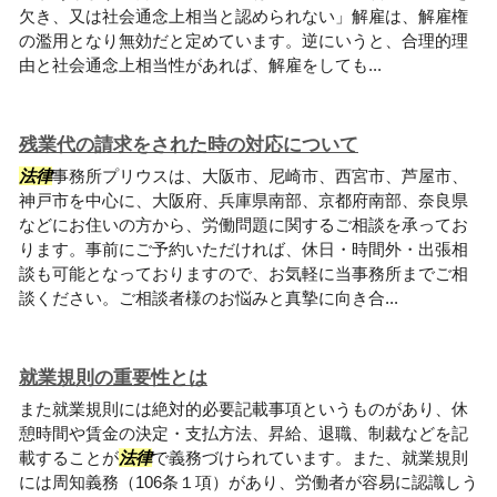
欠き、又は社会通念上相当と認められない」解雇は、解雇権
の濫用となり無効だと定めています。逆にいうと、合理的理
由と社会通念上相当性があれば、解雇をしても...
残業代の請求をされた時の対応について
法律
事務所プリウスは、大阪市、尼崎市、西宮市、芦屋市、
神戸市を中心に、大阪府、兵庫県南部、京都府南部、奈良県
などにお住いの方から、労働問題に関するご相談を承ってお
ります。事前にご予約いただければ、休日・時間外・出張相
談も可能となっておりますので、お気軽に当事務所までご相
談ください。ご相談者様のお悩みと真摯に向き合...
就業規則の重要性とは
また就業規則には絶対的必要記載事項というものがあり、休
憩時間や賃金の決定・支払方法、昇給、退職、制裁などを記
載することが
法律
で義務づけられています。また、就業規則
には周知義務（106条１項）があり、労働者が容易に認識しう