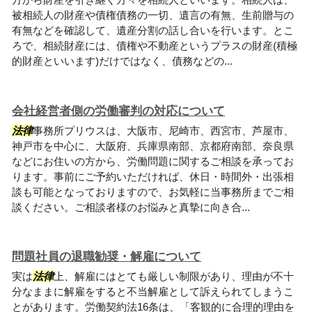
被相続人の財産や債権債務の一切、遺言の有無、生前贈与の
有無などを確認して、遺産分割の話し合いを行います。とこ
ろで、相続財産には、債権や不動産というプラスの財産(積極
的財産といいます)だけではなく、債務などの...
会社経営者側の労働審判の対応について
法律
事務所プリウスは、大阪市、尼崎市、西宮市、芦屋市、
神戸市を中心に、大阪府、兵庫県南部、京都府南部、奈良県
などにお住いの方から、労働問題に関するご相談を承ってお
ります。事前にご予約いただければ、休日・時間外・出張相
談も可能となっておりますので、お気軽に当事務所までご相
談ください。ご相談者様のお悩みと真摯に向き合...
問題社員の退職勧奨・解雇について
実は
法律
上、解雇にはとても厳しい制限があり、理由が不十
分なままに解雇をすると不当解雇として訴えられてしまうこ
とがあります。労働契約法16条は、「客観的に合理的理由を