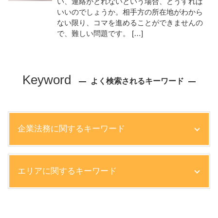
い、連絡がとれないという場合、どうすれば
いいのでしょうか。相手方の所在地がわから
ない限り、コマを進めることができませんの
で、難しい問題です。 […]
Keyword
よく検索されるキーワード
企業法務に関するキーワード
弁護士 契約書 リーガルチェック
エリアに関するキーワード
ハラスメント 職場 対応
内部統制 目的
契約不履行 裁判
交通事故 弁護士 相談 芦屋市
雇用契約書 記載事項
離婚 弁護士 相談 神戸市