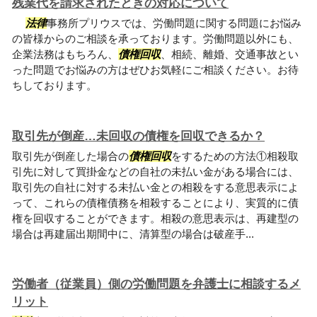
残業代を請求されたときの対応について
法律
事務所プリウスでは、労働問題に関する問題にお悩み
の皆様からのご相談を承っております。労働問題以外にも、
企業法務はもちろん、
債権回収
、相続、離婚、交通事故とい
った問題でお悩みの方はぜひお気軽にご相談ください。お待
ちしております。
取引先が倒産…未回収の債権を回収できるか？
取引先が倒産した場合の
債権回収
をするための方法①相殺取
引先に対して買掛金などの自社の未払い金がある場合には、
取引先の自社に対する未払い金との相殺をする意思表示によ
って、これらの債権債務を相殺することにより、実質的に債
権を回収することができます。相殺の意思表示は、再建型の
場合は再建届出期間中に、清算型の場合は破産手...
労働者（従業員）側の労働問題を弁護士に相談するメ
リット