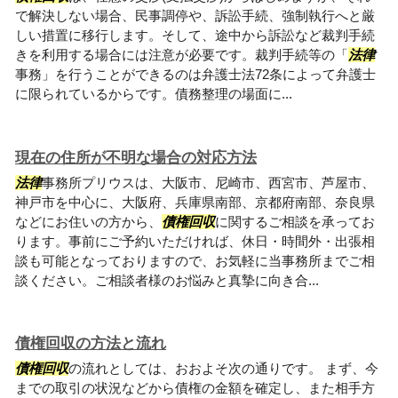
で解決しない場合、民事調停や、訴訟手続、強制執行へと厳
しい措置に移行します。そして、途中から訴訟など裁判手続
きを利用する場合には注意が必要です。裁判手続等の「
法律
事務」を行うことができるのは弁護士法72条によって弁護士
に限られているからです。債務整理の場面に...
現在の住所が不明な場合の対応方法
法律
事務所プリウスは、大阪市、尼崎市、西宮市、芦屋市、
神戸市を中心に、大阪府、兵庫県南部、京都府南部、奈良県
などにお住いの方から、
債権回収
に関するご相談を承ってお
ります。事前にご予約いただければ、休日・時間外・出張相
談も可能となっておりますので、お気軽に当事務所までご相
談ください。ご相談者様のお悩みと真摯に向き合...
債権回収の方法と流れ
債権回収
の流れとしては、おおよそ次の通りです。 まず、今
までの取引の状況などから債権の金額を確定し、また相手方