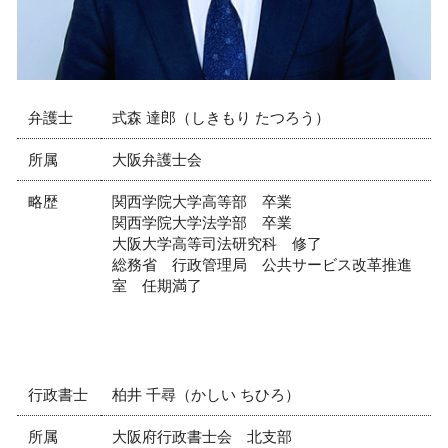
弁護士
式森 達郎（しきもり たつろう）
所属
大阪弁護士会
略歴
関西学院大学高等部 卒業
関西学院大学法学部 卒業
大阪大学高等司法研究科 修了
総務省 行政管理局 公共サービス改革推進
室 任期満了
行政書士
柏井 千尋（かしい ちひろ）
所属
大阪府行政書士会 北支部