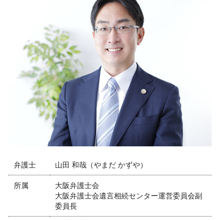
コンプライアンス 法務
不動産トラブル 弁護士 相談 尼崎市
正社員 解雇 方法
債権回収 弁護士 相談 西宮市
懲戒解雇 要件
相続 弁護士 相談 大阪市
契約書 作成依頼 弁護士
企業法務 弁護士 相談 大阪市
労働問題 示談
離婚 弁護士 相談 神戸市
労働審判 答弁書
交通事故 弁護士 相談 神戸市
会社の顧問弁護士 個人的な相談
労働問題 弁護士 相談 芦屋市
売掛金 未払い
労働問題 弁護士 相談 大阪市
企業間 訴訟
労働問題 弁護士 相談 尼崎市
企業法務 弁護士 相談 神戸市
交通事故 弁護士 相談 西宮市
リーガルチェック 弁護士 相談 神戸市
弁護士
山田 和哉（やまだ かずや）
所属
大阪弁護士会
大阪弁護士会遺言相続センター運営委員会副
委員長