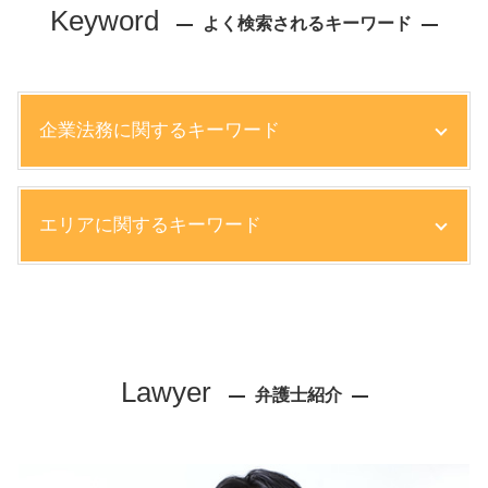
Keyword
よく検索されるキーワード
企業法務に関するキーワード
懲戒解雇 デメリット
エリアに関するキーワード
コンプライアンスとは
就業規則 懲戒解雇
企業コンプライアンス 弁護士
労働問題 弁護士 相談 西宮市
知的財産権 侵害
顧問弁護士 弁護士 相談 芦屋市
会社 コンプライアンス
相続 弁護士 相談 尼崎市
債権 売掛金
離婚 弁護士 相談 芦屋市
Lawyer
パワハラ 懲戒処分
弁護士紹介
債権回収 弁護士 相談 大阪市
リーガルチェック 法務部
相続 弁護士 相談 西宮市
ハラスメント 相談 窓口 社内
離婚 弁護士 相談 西宮市
就業規則 違反
顧問弁護士 弁護士 相談 大阪市