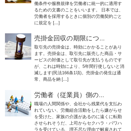
働条件や服務規律を労働者に統一的に適用す
るための文書のことをいいます。 日本では、
労働者を採用するときに個別の労働契約ごと
に規定を […]
売掛金回収の期限につ...
取引先の売掛金は、時効にかかることがあり
ます。売掛金は、取引先に販売した商品・サ
ービスの対価として取引先が支払うものです
が、これは時効により、5年間行使しないと消
滅します(民法166条1項)。売掛金の発生は通
常、商品を納 […]
労働者（従業員）側の...
職場の人間関係や、会社から残業代を支払わ
れていない、労働組合活動をしたら嫌がらせ
を受けた、家族の介護があるのに遠くに転勤
させられそうだ、上司からセクハラ・パワハ
ラを受けている、理不尽な理由で解雇されて