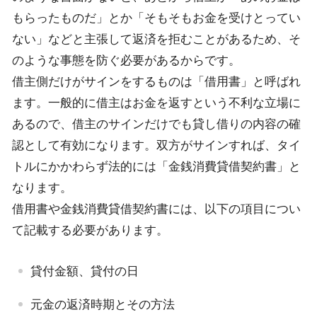
もらったもの
だ
」とか「そもそもお金を受けとってい
ない」
などと
主張し
て返済を拒むことがあるため、そ
のような事態を防ぐ必要があるからです。
借主側だけがサインをするもの
は
「借用書」
と
呼ばれ
ます。
一般的に借主はお金を返すという不利な立場に
あるので、
借主
のサインだけでも貸し借りの内容の確
認として有効になります。
双方がサインすれば、タイ
トルにかかわらず法的には「金銭消費貸借契約書」と
なります。
借用書
や金銭消費貸借
契約書には、
以下の項目につい
て記載
する必要があります
。
貸付金額
、貸付の日
元金の返済時期とその方法