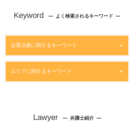
Keyword
よく検索されるキーワード
企業法務に関するキーワード
リーガルチェック 法務部
エリアに関するキーワード
知的財産権 侵害 事例
売掛金 取り立て 方法
コンプライアンス 違反 処分
労働問題 弁護士 相談 大阪市
知的財産権 種類
企業法務 弁護士 相談 尼崎市
企業法務 仕事内容
リーガルチェック 弁護士 相談 西宮市
コンプライアンス 法務
顧問弁護士 弁護士 相談 神戸市
Lawyer
知的財産権 侵害
弁護士紹介
顧問弁護士 弁護士 相談 尼崎市
ベンチャー 弁護士
不動産トラブル 弁護士 相談 芦屋市
就業規則 作成