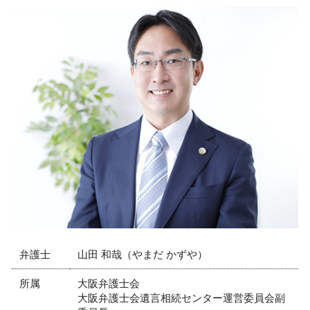
顧問弁護士 弁護士 相談 大阪市
就業規則 退職
債権回収 弁護士 相談 大阪市
懲戒解雇 要件
顧問弁護士 弁護士 相談 芦屋市
就業規則 変更
交通事故 弁護士 相談 神戸市
会社 法務
不動産トラブル 弁護士 相談 大阪市
問題社員 辞めさせ方
交通事故 弁護士 相談 大阪市
債権回収 会社 取立て
リーガルチェック 弁護士 相談 大阪市
パワハラ 懲戒処分
労働問題 弁護士 相談 芦屋市
社内 法務
相続 弁護士 相談 西宮市
コンプライアンス 弁護士
不動産トラブル 弁護士 相談 神戸市
弁護士 顧問契約 メリット
労働問題 弁護士 相談 西宮市
相続 弁護士 相談 大阪市
不動産トラブル 弁護士 相談 尼崎市
交通事故 弁護士 相談 芦屋市
弁護士
山田 和哉（やまだ かずや）
所属
大阪弁護士会
大阪弁護士会遺言相続センター運営委員会副