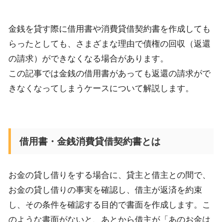
金銭を貸す際に借用書
や
消費貸借契約書
を作成しても
らったとしても、
さまざまな理由で
債権の回収
（返還
の請求）
ができなくなる場合があります。
この記事では金銭の借用書があっても
返還の請求がで
きなくなってしまうケースについて
解説します。
借用書・金銭消費貸借契約書とは
お金の貸し借りをする場合に、
貸主と借主との間で、
お金
の貸し借りの
事実を確認し、
借主が
返済を約束
し、その条件を確認
する目的で
書面を作成します
。
こ
のような書面がないと、あとから借主が「あのお金は