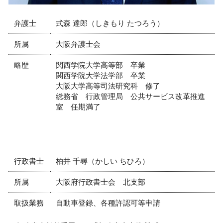
弁護士
式森 達郎（しきもり たつろう）
所属
大阪弁護士会
略歴
関西学院大学高等部 卒業
関西学院大学法学部 卒業
大阪大学高等司法研究科 修了
総務省 行政管理局 公共サービス改革推進
室 任期満了
行政書士
柏井 千尋（かしい ちひろ）
所属
大阪府行政書士会 北支部
取扱業務
自動車登録、各種許認可等申請