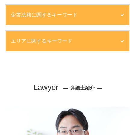
企業法務に関するキーワード
弁護士 契約書 リーガルチェック
エリアに関するキーワード
コンプライアンス 法務
残業代 割増 賃金
知的財産権 侵害 事例
離婚 弁護士 相談 芦屋市
就業規則 懲戒解雇
債権回収 弁護士 相談 神戸市
就業規則 退職
相続 弁護士 相談 尼崎市
内容証明 売掛金 回収
債権回収 弁護士 相談 芦屋市
Lawyer
債権回収 時効
弁護士紹介
離婚 弁護士 相談 神戸市
売掛金 未払い
労働問題 弁護士 相談 芦屋市
パワハラ 裁判
債権回収 弁護士 相談 西宮市
就業規則 違反
離婚 弁護士 相談 尼崎市
債権 売掛金
企業法務 弁護士 相談 尼崎市
コンプライアンスとは
債権回収 弁護士 相談 大阪市
株主総会 取締役会