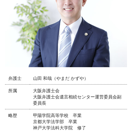
債権回収 弁護士 相談 尼崎市
借用書 期限
顧問弁護士 弁護士 相談 尼崎市
企業法務 仕事内容
不動産トラブル 弁護士 相談 西宮市
クレーマー 弁護士
交通事故 弁護士 相談 西宮市
労働問題 示談
労働問題 弁護士 相談 西宮市
知的財産権 侵害
企業法務 弁護士 相談 芦屋市
会社 法務
交通事故 弁護士 相談 大阪市
不動産トラブル 弁護士 相談 神戸市
顧問弁護士 弁護士 相談 神戸市
顧問弁護士 弁護士 相談 西宮市
弁護士
山田 和哉（やまだ かずや）
所属
大阪弁護士会
大阪弁護士会遺言相続センター運営委員会副
委員長
略歴
甲陽学院高等学校 卒業
京都大学法学部 卒業
神戸大学法科大学院 修了