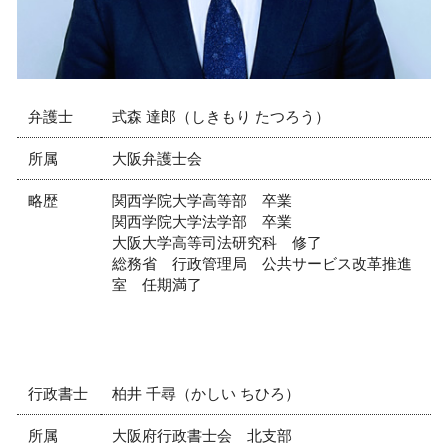
弁護士
式森 達郎（しきもり たつろう）
所属
大阪弁護士会
略歴
関西学院大学高等部 卒業
関西学院大学法学部 卒業
大阪大学高等司法研究科 修了
総務省 行政管理局 公共サービス改革推進
室 任期満了
行政書士
柏井 千尋（かしい ちひろ）
所属
大阪府行政書士会 北支部