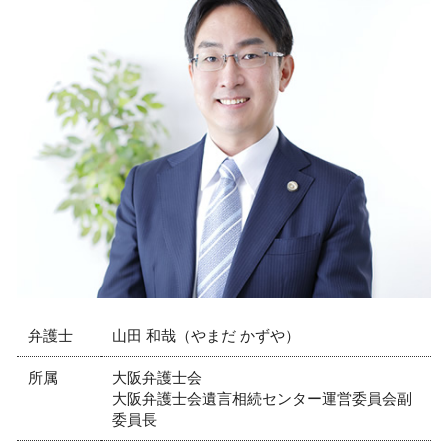
民事訴訟 強制執行
相続 弁護士 相談 芦屋市
労働審判 手続き
交通事故 弁護士 相談 西宮市
就業規則 変更
顧問弁護士 弁護士 相談 芦屋市
残業代 未払い 罰則
リーガルチェック 弁護士 相談 大阪市
弁護士 顧問契約 メリット
リーガルチェック 弁護士 相談 西宮市
売掛金 払ってくれない
離婚 弁護士 相談 大阪市
就業規則 作成
リーガルチェック 弁護士 相談 芦屋市
就業規則 違反
離婚 弁護士 相談 神戸市
契約不履行 裁判
債権回収 弁護士 相談 西宮市
顧問弁護士 弁護士 相談 尼崎市
債権回収 弁護士 相談 尼崎市
企業法務 弁護士 相談 神戸市
弁護士
山田 和哉（やまだ かずや）
所属
大阪弁護士会
大阪弁護士会遺言相続センター運営委員会副
委員長