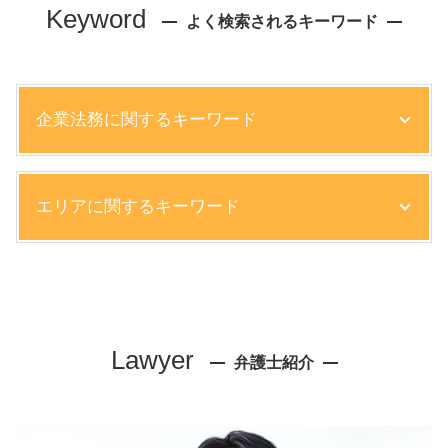
Keyword
よく検索されるキーワード
企業法務に関するキーワード
懲戒解雇 手続き
エリアに関するキーワード
パワハラ 会社 対応
知的財産権 侵害 事例
労働問題 示談
顧問弁護士 弁護士 相談 西宮市
退職 残業代 請求
不動産トラブル 弁護士 相談 芦屋市
企業間 訴訟
不動産トラブル 弁護士 相談 大阪市
懲戒解雇 要件
交通事故 弁護士 相談 尼崎市
Lawyer
労働時間 管理義務
弁護士紹介
リーガルチェック 弁護士 相談 神戸市
知的財産権 種類
相続 弁護士 相談 西宮市
パワハラ 懲戒処分
顧問弁護士 弁護士 相談 大阪市
債権回収の流れ
債権回収 弁護士 相談 大阪市