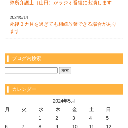
弊所弁護士（山田）がラジオ番組に出演します
2024/5/14
死後３カ月を過ぎても相続放棄できる場合があり
ます
ブログ内検索
カレンダー
2024年5月
月
火
水
木
金
土
日
1
2
3
4
5
6
7
8
9
10
11
12