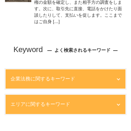
権の金額を確定し、また相手方の調査をしま
す。次に、取引先に直接、電話をかけたり面
談したりして、支払いを促します。ここまで
はご自身 […]
Keyword
よく検索されるキーワード
企業法務に関するキーワード
弁護士 顧問契約 メリット
エリアに関するキーワード
株主総会 流れ
不良債権 回収
債権回収 時効
労働問題 弁護士 相談 西宮市
株主総会 取締役会
相続 弁護士 相談 尼崎市