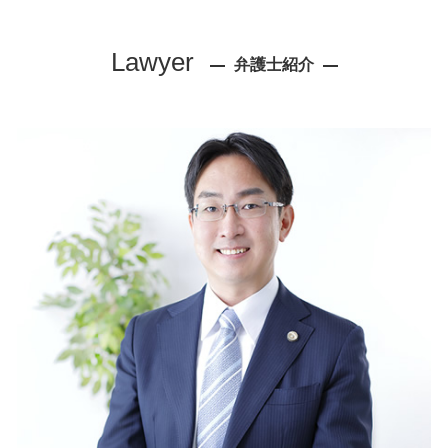
債権回収 訴訟
離婚 弁護士 相談 大阪市
会社法 株主総会
相続 弁護士 相談 神戸市
Lawyer
労働基準法 時間外
弁護士紹介
企業法務 弁護士 相談 芦屋市
企業法務 法律事務所
不動産トラブル 弁護士 相談 大阪市
会社 コンプライアンス
離婚 弁護士 相談 神戸市
不正 残業
労働問題 弁護士 相談 尼崎市
正社員 解雇 方法
顧問弁護士 弁護士 相談 芦屋市
労働問題 対策
離婚 弁護士 相談 芦屋市
就業規則 違反
債権回収 弁護士 相談 尼崎市
クレーマー 弁護士
交通事故 弁護士 相談 大阪市
コンプライアンス 法務
リーガルチェック 弁護士 相談 大阪市
社内 法務
リーガルチェック 弁護士 相談 芦屋市
労働審判 流れ
債権回収 弁護士 相談 芦屋市
売掛金 回収 期限
顧問弁護士 弁護士 相談 尼崎市
知的財産権 侵害 事例
交通事故 弁護士 相談 芦屋市
企業法務 弁護士 相談 尼崎市
顧問弁護士 弁護士 相談 西宮市