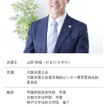
懲戒解雇 要件
離婚 弁護士 相談 芦屋市
企業法務 法律事務所
顧問弁護士 弁護士 相談 尼崎市
企業 顧問弁護士とは
相続 弁護士 相談 尼崎市
売掛金 取り立て 方法
相続 弁護士 相談 神戸市
内容証明 売掛金 回収
離婚 弁護士 相談 大阪市
ハラスメント 相談 窓口 社内
不動産トラブル 弁護士 相談 神戸市
労働問題 弁護士 相談 尼崎市
相続 弁護士 相談 西宮市
債権回収 弁護士 相談 神戸市
弁護士
山田 和哉（やまだ かずや）
所属
大阪弁護士会
大阪弁護士会遺言相続センター運営委員会副
委員長
略歴
甲陽学院高等学校 卒業
京都大学法学部 卒業
神戸大学法科大学院 修了