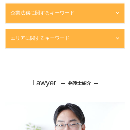
企業法務に関するキーワード
株主総会 取締役会
エリアに関するキーワード
ハラスメント 職場 対応
企業 法務部
債権回収 訴訟
交通事故 弁護士 相談 神戸市
労働基準法 所定労働時間
労働問題 弁護士 相談 大阪市
取引先 倒産 未払い金 支払い
リーガルチェック 弁護士 相談 西宮市
ハラスメント 仕事
離婚 弁護士 相談 神戸市
Lawyer
借用書 期限
弁護士紹介
交通事故 弁護士 相談 尼崎市
コンプライアンス 弁護士
企業法務 弁護士 相談 西宮市
懲戒解雇 手続き
相続 弁護士 相談 芦屋市
売掛金 回収 期限
顧問弁護士 弁護士 相談 神戸市
労働審判 流れ
労働問題 弁護士 相談 神戸市
会社 法務
不動産トラブル 弁護士 相談 西宮市
知的財産権 侵害
リーガルチェック 弁護士 相談 神戸市